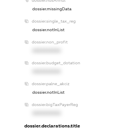
dossier.ndsAnnul
dossier.missingData
dossier.single_tax_reg
dossier.notInList
dossier.non_profit
XXXXXXXXXX
dossier.budget_dotation
XXXXXXXXXX
dossier.palne_akciz
dossier.notInList
dossier.bigTaxPayerReg
XXXXXXXXXX
dossier.declarations.title