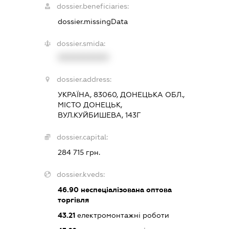
dossier.beneficiaries:
dossier.missingData
dossier.smida:
XXXXXXXXXX
dossier.address:
УКРАЇНА, 83060, ДОНЕЦЬКА ОБЛ.,
МІСТО ДОНЕЦЬК,
ВУЛ.КУЙБИШЕВА, 143Г
dossier.capital:
284 715 грн.
dossier.kveds:
46.90
неспеціалізована оптова
торгівля
43.21
електромонтажні роботи