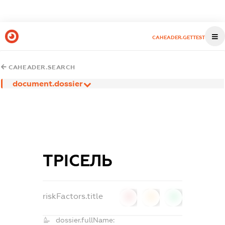
CAHEADER.GETTEST
CAHEADER.SEARCH
document.dossier
ТРІСЕЛЬ
riskFactors.title
0
0
0
dossier.fullName: