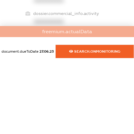
XXXXXXXXXX
dossier.commercial_info.activity
XXXXXXXXXX
freemium.actualData
freemium.exampleText_1
document.dueToDate
27.06.23
SEARCH.ONMONITORING
freemium.exampleText_2
freemium.anonymousPerSearch2
FREEMIUM.DETAILS
FREEMIUM.REGISTER