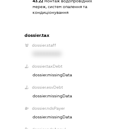
43.22
монтаж водопровідних
мереж, систем опалення та
кондиціонування
dossier.tax
dossier.staff
XXXXXXXXXX
dossier.taxDebt
dossier.missingData
dossier.esvDebt
dossier.missingData
dossier.ndsPayer
dossier.missingData