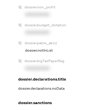
dossier.non_profit
XXXXXXXXXX
dossier.budget_dotation
XXXXXXXXXX
dossier.palne_akciz
dossier.notInList
dossier.bigTaxPayerReg
XXXXXXXXXX
dossier.declarations.title
dossier.declarations.noData
dossier.sanctions