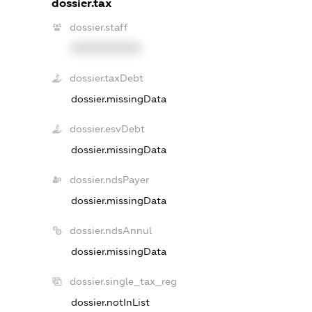
dossier.tax
dossier.staff
XXXXXXXXXX
dossier.taxDebt
dossier.missingData
dossier.esvDebt
dossier.missingData
dossier.ndsPayer
dossier.missingData
dossier.ndsAnnul
dossier.missingData
dossier.single_tax_reg
dossier.notInList