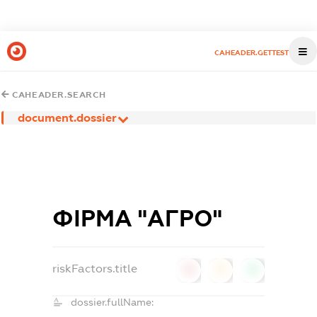
CAHEADER.GETTEST
CAHEADER.SEARCH
document.dossier
ФІРМА "АГРО"
riskFactors.title
0
0
0
dossier.fullName: