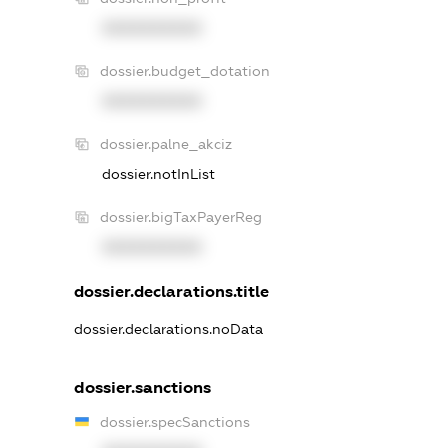
XXXXXXXXXX
dossier.budget_dotation
XXXXXXXXXX
dossier.palne_akciz
dossier.notInList
dossier.bigTaxPayerReg
XXXXXXXXXX
dossier.declarations.title
dossier.declarations.noData
dossier.sanctions
dossier.specSanctions