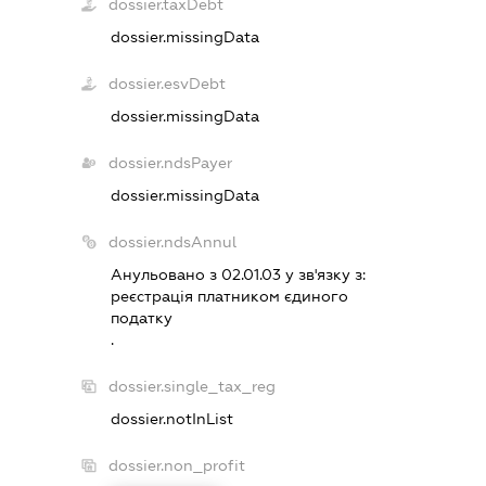
dossier.taxDebt
dossier.missingData
dossier.esvDebt
dossier.missingData
dossier.ndsPayer
dossier.missingData
dossier.ndsAnnul
Анульовано з 02.01.03 у зв'язку з:
реєстрацiя платником єдиного
податку
.
dossier.single_tax_reg
dossier.notInList
dossier.non_profit