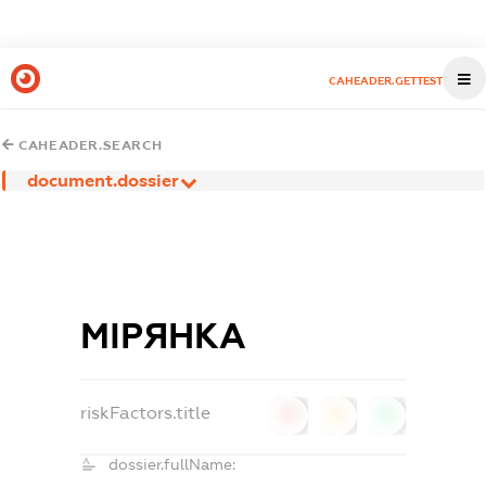
CAHEADER.GETTEST
CAHEADER.SEARCH
document.dossier
МІРЯНКА
riskFactors.title
0
0
0
dossier.fullName: