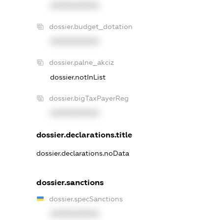
XXXXXXXXXX
dossier.budget_dotation
XXXXXXXXXX
dossier.palne_akciz
dossier.notInList
dossier.bigTaxPayerReg
XXXXXXXXXX
dossier.declarations.title
dossier.declarations.noData
dossier.sanctions
dossier.specSanctions
XXXXXXXXXX