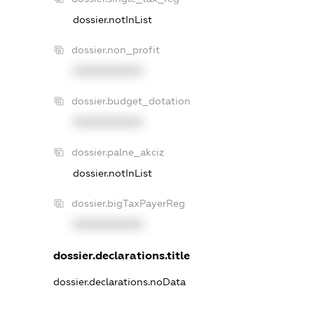
dossier.notInList
dossier.non_profit
XXXXXXXXXX
dossier.budget_dotation
XXXXXXXXXX
dossier.palne_akciz
dossier.notInList
dossier.bigTaxPayerReg
XXXXXXXXXX
dossier.declarations.title
dossier.declarations.noData