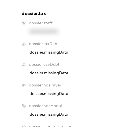
dossier.tax
dossier.staff
XXXXXXXXXX
dossier.taxDebt
dossier.missingData
dossier.esvDebt
dossier.missingData
dossier.ndsPayer
dossier.missingData
dossier.ndsAnnul
dossier.missingData
dossier.single_tax_reg