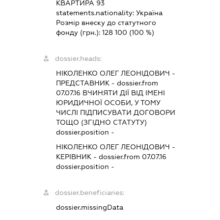
КВАРТИРА 93
statements.nationality:
Україна
Розмір внеску до статутного
фонду (грн.):
128 100
(100 %)
dossier.heads:
НІКОЛЕНКО ОЛЕГ ЛЕОНІДОВИЧ
-
ПРЕДСТАВНИК
- dossier.from
07.07.16
ВЧИНЯТИ ДІЇ ВІД ІМЕНІ
ЮРИДИЧНОЇ ОСОБИ, У ТОМУ
ЧИСЛІ ПІДПИСУВАТИ ДОГОВОРИ
ТОЩО (ЗГІДНО СТАТУТУ)
dossier.position -
НІКОЛЕНКО ОЛЕГ ЛЕОНІДОВИЧ
-
КЕРІВНИК
- dossier.from 07.07.16
dossier.position -
dossier.beneficiaries:
dossier.missingData