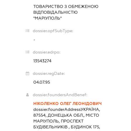
ТОВАРИСТВО З ОБМЕЖЕНОЮ
ВІДПОВІДАЛЬНІСТЮ
"МАРІУПОЛЬ"
dossier.opfSubType:
-
dossier.edrpo:
13543274
dossier.regDate:
04.07.95
dossier.foundersAndBenef:
НІКОЛЕНКО ОЛЕГ ЛЕОНІДОВИЧ
dossier.founderAddress
УКРАЇНА,
87554, ДОНЕЦЬКА ОБЛ., МІСТО
МАРІУПОЛЬ, ПРОСПЕКТ
БУДІВЕЛЬНИКІВ , БУДИНОК 175,