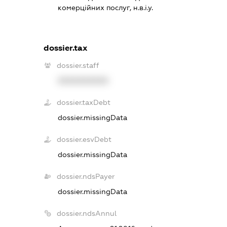
комерційних послуг, н.в.і.у.
dossier.tax
dossier.staff
XXXXXXXXXX
dossier.taxDebt
dossier.missingData
dossier.esvDebt
dossier.missingData
dossier.ndsPayer
dossier.missingData
dossier.ndsAnnul