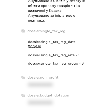
Анульовано з 01.09.16 у зв'язку з:
обсяги продажу товарiв < нiж
визначенi у Кодексi
Анульовано за iнiцiативою
платника.
dossier.single_tax_reg
dossier.single_tax_reg_date -
30.09.16
dossier.single_tax_reg_rate - 5
dossier.single_tax_reg_group - 3
dossier.non_profit
XXXXXXXXXX
dossier.budget_dotation
XXXXXXXXXX