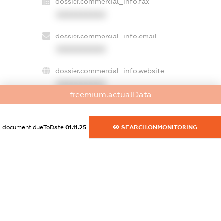
dossier.commercial_info.fax
XXXXXXXXXX
dossier.commercial_info.email
XXXXXXXXXX
dossier.commercial_info.website
XXXXXXXXXX
freemium.actualData
dossier.commercial_info.activity
XXXXXXXXXX
document.dueToDate
01.11.25
SEARCH.ONMONITORING
freemium.exampleText_1
freemium.exampleText_2
freemium.anonymousPerSearch2
FREEMIUM.DETAILS
FREEMIUM.REGISTER