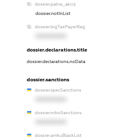
dossier.palne_akciz
dossier.notInList
dossier.bigTaxPayerReg
XXXXXXXXXX
dossier.declarations.title
dossier.declarations.noData
dossier.sanctions
dossier.specSanctions
XXXXXXXXXX
dossier.rnboSanctions
XXXXXXXXXX
dossier.amkuBlackList