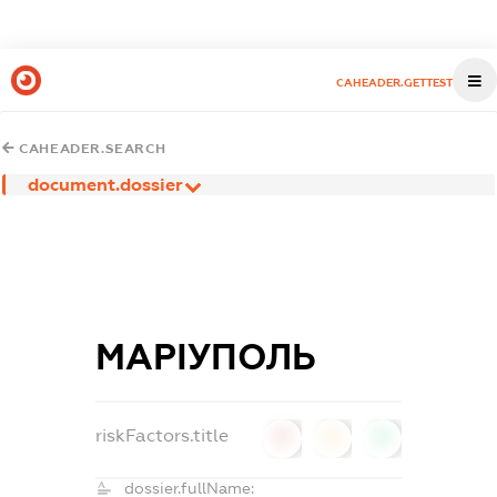
CAHEADER.GETTEST
CAHEADER.SEARCH
document.dossier
МАРІУПОЛЬ
riskFactors.title
0
0
0
dossier.fullName: