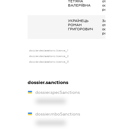
ТЕТЯНА
отримана за
ВАЛЕРІЇВНА
основним місцем
роботи
УКРАЇНЕЦЬ
Заробітна плата
РОМАН
отримана за
ГРИГОРОВИЧ
основним місцем
роботи
dossier.declarations.license_1
dossier.declarations.license_2
dossier.declarations.license_3
dossier.sanctions
dossier.specSanctions
XXXXXXXXXX
dossier.rnboSanctions
XXXXXXXXXX