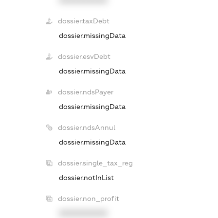
dossier.taxDebt
dossier.missingData
dossier.esvDebt
dossier.missingData
dossier.ndsPayer
dossier.missingData
dossier.ndsAnnul
dossier.missingData
dossier.single_tax_reg
dossier.notInList
dossier.non_profit
XXXXXXXXXX