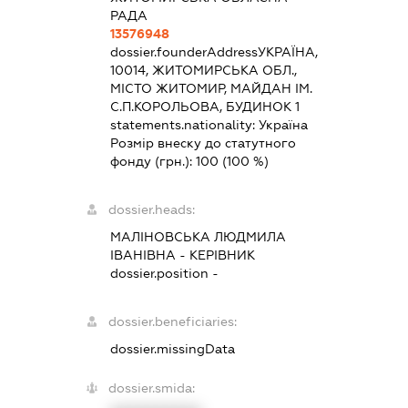
РАДА
13576948
dossier.founderAddress
УКРАЇНА,
10014, ЖИТОМИРСЬКА ОБЛ.,
МІСТО ЖИТОМИР, МАЙДАН ІМ.
С.П.КОРОЛЬОВА, БУДИНОК 1
statements.nationality:
Україна
Розмір внеску до статутного
фонду (грн.):
100
(100 %)
dossier.heads:
МАЛІНОВСЬКА ЛЮДМИЛА
ІВАНІВНА
-
КЕРІВНИК
dossier.position -
dossier.beneficiaries:
dossier.missingData
dossier.smida: