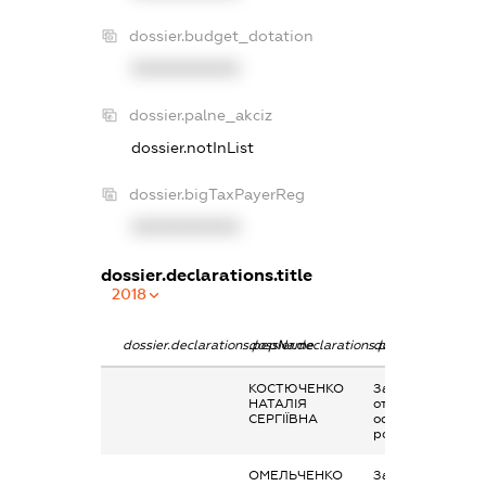
dossier.budget_dotation
XXXXXXXXXX
dossier.palne_akciz
dossier.notInList
dossier.bigTaxPayerReg
XXXXXXXXXX
dossier.declarations.title
2018
dossier.declarations.pepName
dossier.declarations.personName
dossier.declarati
КОСТЮЧЕНКО
Заробітна плата
НАТАЛІЯ
отримана за
СЕРГІЇВНА
основним місцем
роботи
ОМЕЛЬЧЕНКО
Заробітна плата