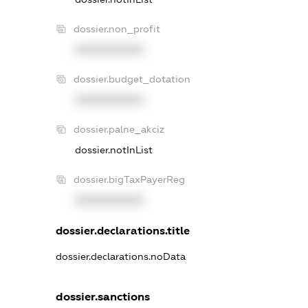
dossier.non_profit
XXXXXXXXXX
dossier.budget_dotation
XXXXXXXXXX
dossier.palne_akciz
dossier.notInList
dossier.bigTaxPayerReg
XXXXXXXXXX
dossier.declarations.title
dossier.declarations.noData
dossier.sanctions