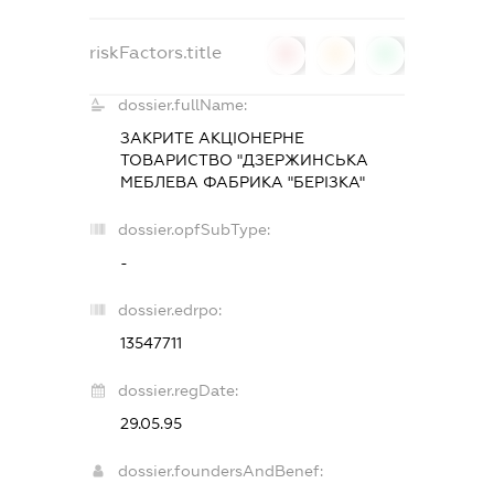
riskFactors.title
0
0
0
dossier.fullName:
ЗАКРИТЕ АКЦІОНЕРНЕ
ТОВАРИСТВО "ДЗЕРЖИНСЬКА
МЕБЛЕВА ФАБРИКА "БЕРІЗКА"
dossier.opfSubType:
-
dossier.edrpo:
13547711
dossier.regDate:
29.05.95
dossier.foundersAndBenef: