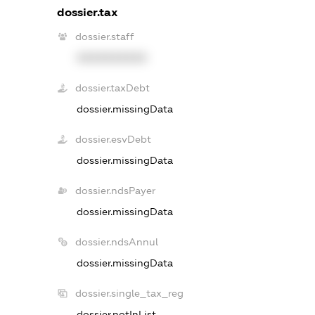
dossier.tax
dossier.staff
XXXXXXXXXX
dossier.taxDebt
dossier.missingData
dossier.esvDebt
dossier.missingData
dossier.ndsPayer
dossier.missingData
dossier.ndsAnnul
dossier.missingData
dossier.single_tax_reg
dossier.notInList