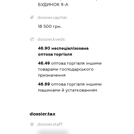
БУДИНОК 9-А
dossier.capital:
18 500 грн.
dossier.kveds:
46.90
неспеціалізована
оптова торгівля
46.49
оптова торгівля іншими
товарами господарського
призначення
46.69
оптова торгівля іншими
машинами й устаткованням
dossier.tax
dossier.staff
XXXXXXXXXX