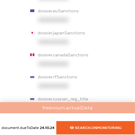
dossier.euSanctions
XXXXXXXXXX
dossier.japanSanctions
XXXXXXXXXX
dossier.canadaSanctions
XXXXXXXXXX
dossier.rfSanctions
XXXXXXXXXX
dossier.russian_reg_title
freemium.actualData
XXXXXXXXXX
dossier.commercial_info.title
document.dueToDate
24.10.24
SEARCH.ONMONITORING
dossier.commercial_info.postal_address