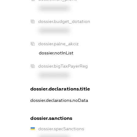
XXXXXXXXXX
dossier.budget_dotation
XXXXXXXXXX
dossier.palne_akciz
dossier.notInList
dossier.bigTaxPayerReg
XXXXXXXXXX
dossier.declarations.title
dossier.declarations.noData
dossier.sanctions
dossier.specSanctions