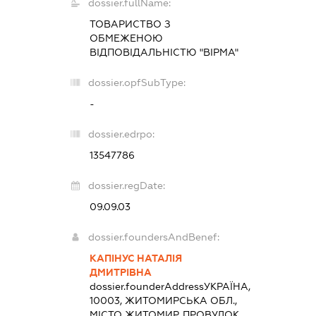
dossier.fullName:
ТОВАРИСТВО З
ОБМЕЖЕНОЮ
ВІДПОВІДАЛЬНІСТЮ "ВІРМА"
dossier.opfSubType:
-
dossier.edrpo:
13547786
dossier.regDate:
09.09.03
dossier.foundersAndBenef:
КАПІНУС НАТАЛІЯ
ДМИТРІВНА
dossier.founderAddress
УКРАЇНА,
10003, ЖИТОМИРСЬКА ОБЛ.,
МІСТО ЖИТОМИР, ПРОВУЛОК