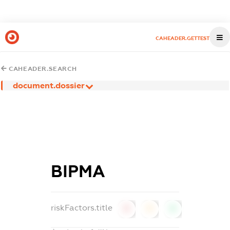
CAHEADER.GETTEST
CAHEADER.SEARCH
document.dossier
ВІРМА
riskFactors.title
0
0
0