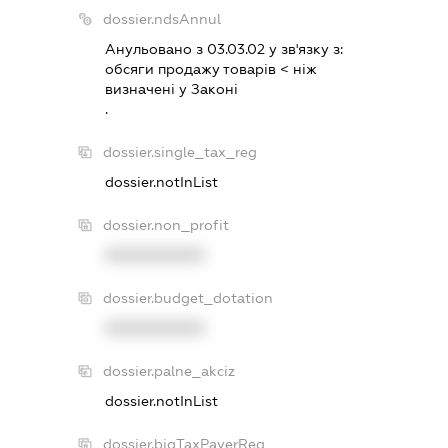
dossier.ndsAnnul
Анульовано з 03.03.02 у зв'язку з:
обсяги продажу товарiв < нiж
визначенi у Законi
.
dossier.single_tax_reg
dossier.notInList
dossier.non_profit
XXXXXXXXXX
dossier.budget_dotation
XXXXXXXXXX
dossier.palne_akciz
dossier.notInList
dossier.bigTaxPayerReg