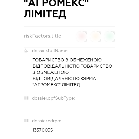
"АГРОМЕКС"
ЛIМIТЕД
riskFactors.title
0
0
0
dossier.fullName:
ТОВАРИСТВО З ОБМЕЖЕНОЮ
ВІДПОВІДАЛЬНІСТЮ ТОВАРИСТВО
З ОБМЕЖЕНОЮ
ВIДПОВIДАЛЬНIСТЮ ФIРМА
"АГРОМЕКС" ЛIМIТЕД
dossier.opfSubType:
-
dossier.edrpo:
13570035