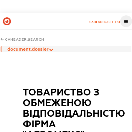
CAHEADER.GETTEST
CAHEADER.SEARCH
document.dossier
ТОВАРИСТВО З
ОБМЕЖЕНОЮ
ВIДПОВIДАЛЬНIСТЮ
ФIРМА