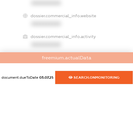
XXXXXXXXXX
dossier.commercial_info.website
XXXXXXXXXX
dossier.commercial_info.activity
XXXXXXXXXX
freemium.actualData
freemium.exampleText_1
freemium.exampleText_2
document.dueToDate
03.07.25
SEARCH.ONMONITORING
freemium.anonymousPerSearch2
FREEMIUM.DETAILS
FREEMIUM.REGISTER