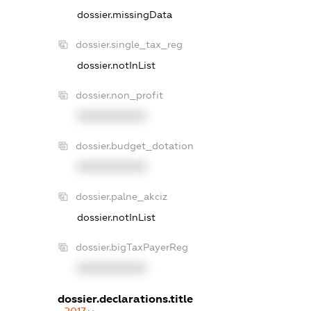
dossier.missingData
dossier.single_tax_reg
dossier.notInList
dossier.non_profit
XXXXXXXXXX
dossier.budget_dotation
XXXXXXXXXX
dossier.palne_akciz
dossier.notInList
dossier.bigTaxPayerReg
XXXXXXXXXX
dossier.declarations.title
2017