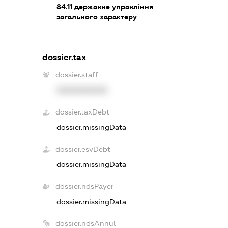
84.11
державне управління
загального характеру
dossier.tax
dossier.staff
XXXXXXXXXX
dossier.taxDebt
dossier.missingData
dossier.esvDebt
dossier.missingData
dossier.ndsPayer
dossier.missingData
dossier.ndsAnnul