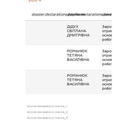
dossier.declarations.pepName
dossier.declarations.personName
dossier.declaration
ДІДУХ
Заробітна плата
СВІТЛАНА
отримана за
ДМИТРІВНА
основним місцем
роботи
РОМАНЮК
Заробітна плата
ТЕТЯНА
отримана за
ВАСИЛІВНА
основним місцем
роботи
РОМАНЮК
Заробітна плата
ТЕТЯНА
отримана за
ВАСИЛІВНА
основним місцем
роботи
dossier.declarations.license_1
dossier.declarations.license_2
dossier.declarations.license_3