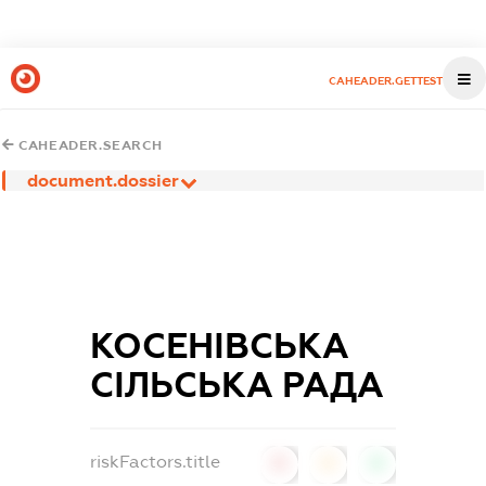
CAHEADER.GETTEST
CAHEADER.SEARCH
document.dossier
КОСЕНІВСЬКА
СІЛЬСЬКА РАДА
riskFactors.title
0
0
0