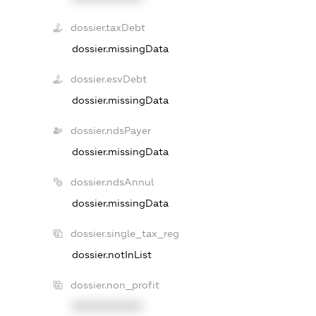
dossier.taxDebt
dossier.missingData
dossier.esvDebt
dossier.missingData
dossier.ndsPayer
dossier.missingData
dossier.ndsAnnul
dossier.missingData
dossier.single_tax_reg
dossier.notInList
dossier.non_profit
XXXXXXXXXX