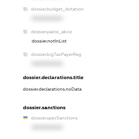
dossier.budget_dotation
XXXXXXXXXX
dossier.palne_akciz
dossier.notInList
dossier.bigTaxPayerReg
XXXXXXXXXX
dossier.declarations.title
dossier.declarations.noData
dossier.sanctions
dossier.specSanctions
XXXXXXXXXX