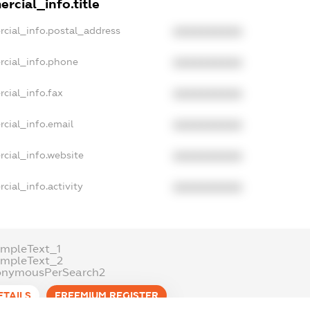
rcial_info.title
rcial_info.postal_address
XXXXXXXXXX
rcial_info.phone
XXXXXXXXXX
cial_info.fax
XXXXXXXXXX
cial_info.email
XXXXXXXXXX
cial_info.website
XXXXXXXXXX
cial_info.activity
XXXXXXXXXX
ampleText_1
ampleText_2
onymousPerSearch2
ETAILS
FREEMIUM.REGISTER