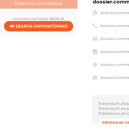
dossier.comme
freemium.actualData
dossier.comme
document.dueToDate
28.06.25
dossier.comme
SEARCH.ONMONITORING
dossier.commer
dossier.commer
dossier.commer
dossier.commer
freemium.ex
freemium.ex
freemium.an
FREEMIUM.D