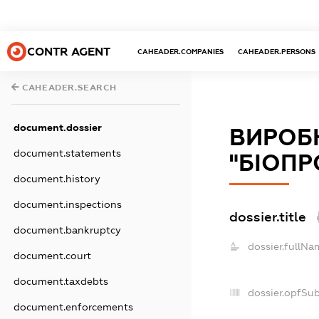
CONTR AGENT
CAHEADER.COMPANIES
CAHEADER.PERSONS
CAHEADER.SEARCH
document.dossier
ВИРОБ
document.statements
"БІОПР
document.history
document.inspections
dossier.title
document.bankruptcy
dossier.fullNa
document.court
document.taxdebts
dossier.opfSu
document.enforcements