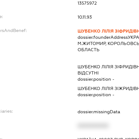
13575972
e:
10.11.93
ersAndBenef:
ШУБЕНКО ЛІЛІЯ ЗІФРИДІВ
dossier.founderAddress
УКРА
М.ЖИТОМИР, КОРОЛЬОВС
ОБЛАСТЬ
ШУБЕНКО ЛІЛІЯ ЗІФРИДІВ
ВІДСУТНІ
dossier.position -
ШУБЕНКО ЛІЛІЯ ЗІЖРИДІВ
dossier.position -
iaries:
dossier.missingData
XXXXXXXXXX