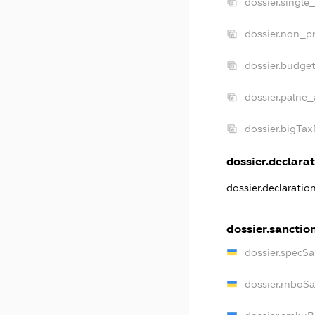
dossier.single
dossier.non_pr
dossier.budge
dossier.palne_
dossier.bigTa
dossier.declarat
dossier.declarati
dossier.sanctio
dossier.specS
dossier.rnboS