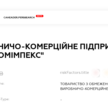
BETA
CAHEADER.PERSSEARCH
НИЧО-КОМЕРЦІЙНЕ ПІДПР
ОМІМПЕКС"
riskFactors.title
0
0
me:
ТОВАРИСТВО З ОБМЕЖЕН
ВИРОБНИЧО-КОМЕРЦІЙНЕ 
bType:
-