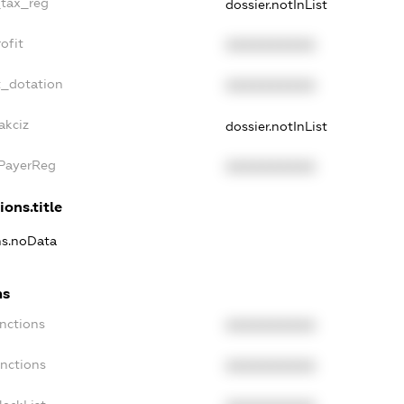
_tax_reg
dossier.notInList
ofit
XXXXXXXXXX
t_dotation
XXXXXXXXXX
akciz
dossier.notInList
xPayerReg
XXXXXXXXXX
ions.title
ons.noData
ns
anctions
XXXXXXXXXX
anctions
XXXXXXXXXX