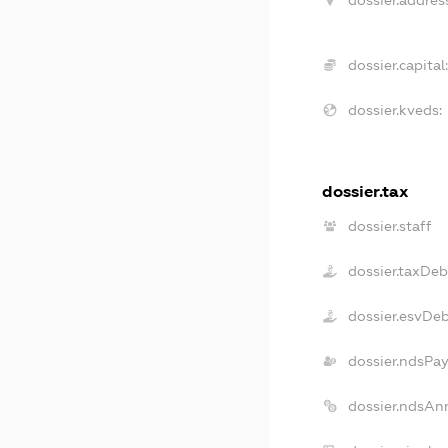
dossier.addres
dossier.capital
dossier.kveds:
dossier.tax
dossier.staff
dossier.taxDeb
dossier.esvDe
dossier.ndsPay
dossier.ndsAn