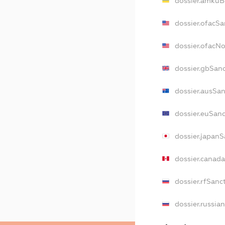
dossier.amkuB
dossier.ofacSa
dossier.ofacN
dossier.gbSan
dossier.ausSa
dossier.euSan
dossier.japan
dossier.canad
dossier.rfSanc
dossier.russia