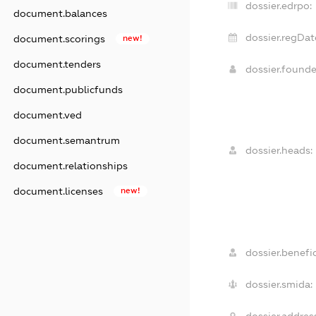
dossier.edrpo:
document.balances
dossier.regDat
document.scorings
new!
document.tenders
dossier.found
document.publicfunds
document.ved
document.semantrum
dossier.heads:
document.relationships
document.licenses
new!
dossier.benefic
dossier.smida: