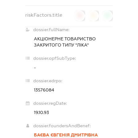
riskFactors.title
0
0
0
dossier.fullName:
АКЦІОНЕРНЕ ТОВАРИСТВО
ЗАКРИТОГО ТИПУ "ЛІКА"
dossier.opfSubType:
-
dossier.edrpo:
13576084
dossier.regDate:
19.10.93
dossier.foundersAndBenef:
БАЄВА ЄВГЕНІЯ ДМИТРІВНА