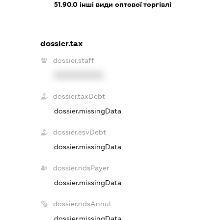
51.90.0
інші види оптової торгівлі
dossier.tax
dossier.staff
XXXXXXXXXX
dossier.taxDebt
dossier.missingData
dossier.esvDebt
dossier.missingData
dossier.ndsPayer
dossier.missingData
dossier.ndsAnnul
dossier.missingData