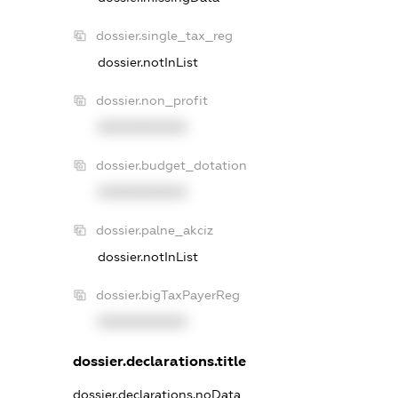
dossier.single_tax_reg
dossier.notInList
dossier.non_profit
XXXXXXXXXX
dossier.budget_dotation
XXXXXXXXXX
dossier.palne_akciz
dossier.notInList
dossier.bigTaxPayerReg
XXXXXXXXXX
dossier.declarations.title
dossier.declarations.noData