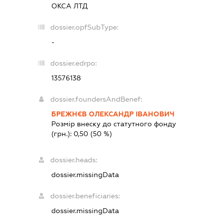
ОКСА ЛТД
dossier.opfSubType:
-
dossier.edrpo:
13576138
dossier.foundersAndBenef:
БРЕЖНЄВ ОЛЕКСАНДР ІВАНОВИЧ
Розмір внеску до статутного фонду
(грн.):
0,50
(50 %)
dossier.heads:
dossier.missingData
dossier.beneficiaries:
dossier.missingData