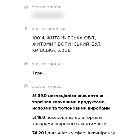
dossier.smida:
XXXXXXXXXX
dossier.address:
10014, ЖИТОМИРСЬКА ОБЛ.,
ЖИТОМИР, БОГУНСЬКИЙ, ВУЛ.
КИЇВСЬКА, 3, 306
dossier.capital:
1 грн.
dossier.kveds:
51.39.0
неспеціалізована оптова
торгівля харчовими продуктами,
напоями та тютюновими виробами
51.19.0
посередництво в торгівлі
товарами широкого асортименту
74.20.1
діяльність у сфері інжинірингу