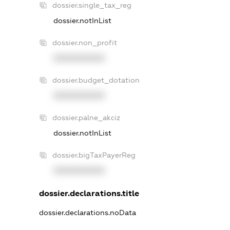
dossier.single_tax_reg
dossier.notInList
dossier.non_profit
XXXXXXXXXX
dossier.budget_dotation
XXXXXXXXXX
dossier.palne_akciz
dossier.notInList
dossier.bigTaxPayerReg
XXXXXXXXXX
dossier.declarations.title
dossier.declarations.noData