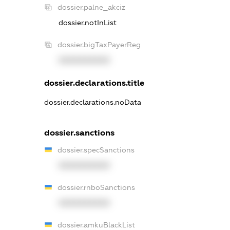
dossier.palne_akciz
dossier.notInList
dossier.bigTaxPayerReg
XXXXXXXXXX
dossier.declarations.title
dossier.declarations.noData
dossier.sanctions
dossier.specSanctions
XXXXXXXXXX
dossier.rnboSanctions
XXXXXXXXXX
dossier.amkuBlackList