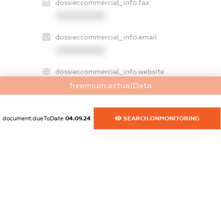
dossier.commercial_info.fax
XXXXXXXXXX
dossier.commercial_info.email
XXXXXXXXXX
dossier.commercial_info.website
XXXXXXXXXX
freemium.actualData
dossier.commercial_info.activity
document.dueToDate
04.09.24
SEARCH.ONMONITORING
XXXXXXXXXX
freemium.exampleText_1
freemium.exampleText_2
freemium.anonymousPerSearch2
FREEMIUM.DETAILS
FREEMIUM.REGISTER