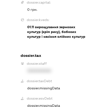
dossier.capital:
0 грн.
dossier.kveds:
01.11
вирощування зернових
культур (крім рису), бобових
культур і насіння олійних культур
dossier.tax
dossier.staff
XXXXXXXXXX
dossier.taxDebt
dossier.missingData
dossier.esvDebt
dossier.missingData