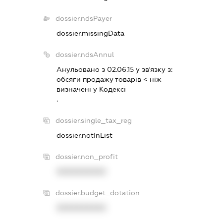
dossier.ndsPayer
dossier.missingData
dossier.ndsAnnul
Анульовано з 02.06.15 у зв'язку з:
обсяги продажу товарiв < нiж
визначенi у Кодексi
.
dossier.single_tax_reg
dossier.notInList
dossier.non_profit
XXXXXXXXXX
dossier.budget_dotation
XXXXXXXXXX