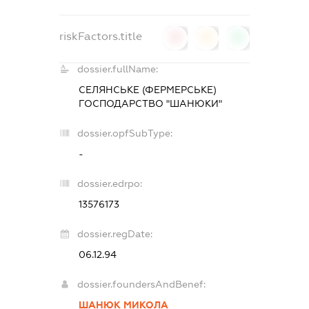
riskFactors.title
0
0
0
dossier.fullName:
СЕЛЯНСЬКЕ (ФЕРМЕРСЬКЕ)
ГОСПОДАРСТВО "ШАНЮКИ"
dossier.opfSubType:
-
dossier.edrpo:
13576173
dossier.regDate:
06.12.94
dossier.foundersAndBenef:
ШАНЮК МИКОЛА