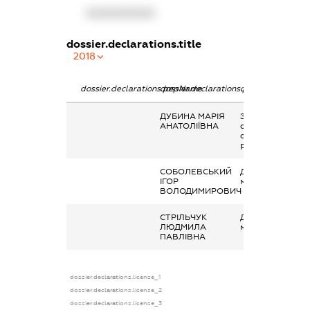
XXXXXXXXXX
dossier.declarations.title
2018
dossier.declarations.pepName
dossier.declarations.personName
dossier.declarati
ДУБИНА МАРІЯ
Заробітна плата
АНАТОЛІЇВНА
отримана за
основним місцем
роботи
СОБОЛЕВСЬКИЙ
Дохід від надан
ІГОР
майна в оренду
ВОЛОДИМИРОВИЧ
СТРІЛЬЧУК
Дохід від надан
ЛЮДМИЛА
майна в оренду
ПАВЛІВНА
dossier.declarations.license_1
dossier.declarations.license_2
dossier.declarations.license_3