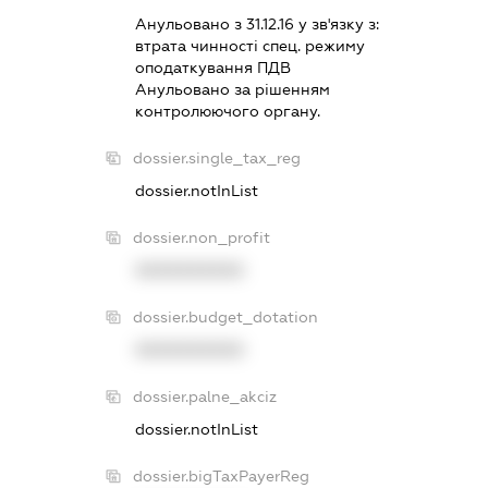
Анульовано з 31.12.16 у зв'язку з:
втрата чинностi спец. режиму
оподаткування ПДВ
Анульовано за рiшенням
контролюючого органу.
dossier.single_tax_reg
dossier.notInList
dossier.non_profit
XXXXXXXXXX
dossier.budget_dotation
XXXXXXXXXX
dossier.palne_akciz
dossier.notInList
dossier.bigTaxPayerReg