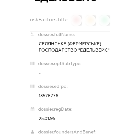
riskFactors.title
0
0
0
dossier.fullName:
СЕЛЯНСЬКЕ (ФЕРМЕРСЬКЕ)
ГОСПОДАРСТВО "ЕДЕЛЬВЕЙС"
dossier.opfSubType:
-
dossier.edrpo:
13576776
dossier.regDate:
25.01.95
dossier.foundersAndBenef: