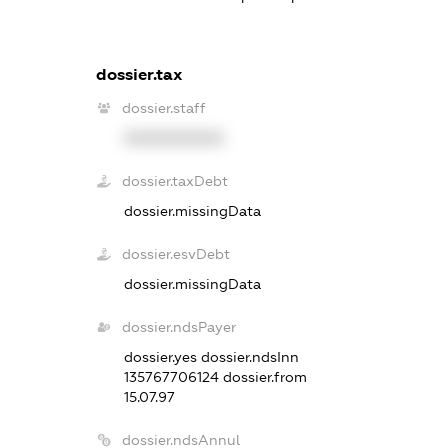
dossier.tax
dossier.staff
XXXXXXXXXX
dossier.taxDebt
dossier.missingData
dossier.esvDebt
dossier.missingData
dossier.ndsPayer
dossier.yes
dossier.ndsInn
135767706124
dossier.from
15.07.97
dossier.ndsAnnul