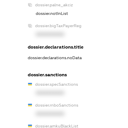
dossier.palne_akciz
dossier.notInList
dossier.bigTaxPayerReg
XXXXXXXXXX
dossier.declarations.title
dossier.declarations.noData
dossier.sanctions
dossier.specSanctions
XXXXXXXXXX
dossier.rnboSanctions
XXXXXXXXXX
dossier.amkuBlackList