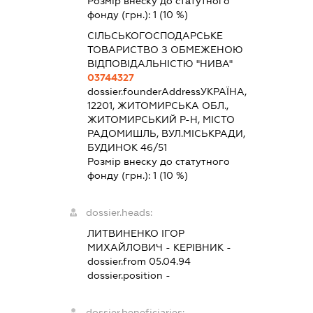
Розмір внеску до статутного
фонду (грн.):
1
(10 %)
СІЛЬСЬКОГОСПОДАРСЬКЕ
ТОВАРИСТВО З ОБМЕЖЕНОЮ
ВІДПОВІДАЛЬНІСТЮ "НИВА"
03744327
dossier.founderAddress
УКРАЇНА,
12201, ЖИТОМИРСЬКА ОБЛ.,
ЖИТОМИРСЬКИЙ Р-Н, МІСТО
РАДОМИШЛЬ, ВУЛ.МІСЬКРАДИ,
БУДИНОК 46/51
Розмір внеску до статутного
фонду (грн.):
1
(10 %)
dossier.heads:
ЛИТВИНЕНКО ІГОР
МИХАЙЛОВИЧ
-
КЕРІВНИК
-
dossier.from 05.04.94
dossier.position -
dossier.beneficiaries: