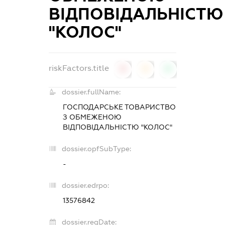
ВIДПОВIДАЛЬНIСТЮ
"КОЛОС"
riskFactors.title
0
0
0
dossier.fullName:
ГОСПОДАРСЬКЕ ТОВАРИСТВО
З ОБМЕЖЕНОЮ
ВIДПОВIДАЛЬНIСТЮ "КОЛОС"
dossier.opfSubType:
-
dossier.edrpo:
13576842
dossier.regDate: