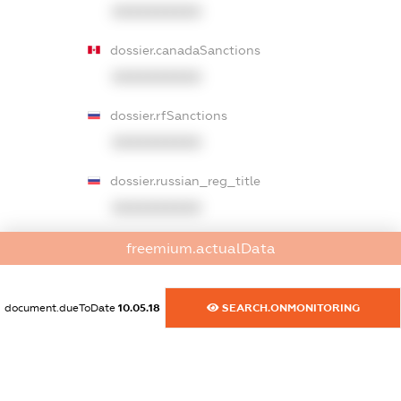
XXXXXXXXXX
dossier.canadaSanctions
XXXXXXXXXX
dossier.rfSanctions
XXXXXXXXXX
dossier.russian_reg_title
XXXXXXXXXX
dossier.commercial_info.title
freemium.actualData
dossier.commercial_info.postal_address
XXXXXXXXXX
document.dueToDate
10.05.18
SEARCH.ONMONITORING
dossier.commercial_info.phone
XXXXXXXXXX