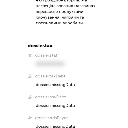
неспеціалізованих магазинах
переважно продуктами
харчування, напоями та
тютюновими виробами
dossier.tax
dossier.staff
XXXXXXXXXX
dossier.taxDebt
dossier.missingData
dossier.esvDebt
dossier.missingData
dossier.ndsPayer
dossier.missingData