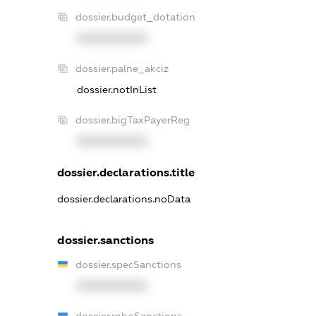
dossier.budget_dotation
XXXXXXXXXX
dossier.palne_akciz
dossier.notInList
dossier.bigTaxPayerReg
XXXXXXXXXX
dossier.declarations.title
dossier.declarations.noData
dossier.sanctions
dossier.specSanctions
XXXXXXXXXX
dossier.rnboSanctions