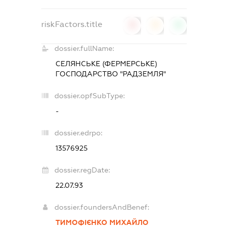
riskFactors.title
0
0
0
dossier.fullName:
СЕЛЯНСЬКЕ (ФЕРМЕРСЬКЕ)
ГОСПОДАРСТВО "РАДЗЕМЛЯ"
dossier.opfSubType:
-
dossier.edrpo:
13576925
dossier.regDate:
22.07.93
dossier.foundersAndBenef:
ТИМОФІЄНКО МИХАЙЛО