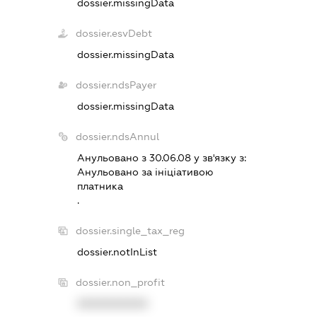
dossier.missingData
dossier.esvDebt
dossier.missingData
dossier.ndsPayer
dossier.missingData
dossier.ndsAnnul
Анульовано з 30.06.08 у зв'язку з:
Анульовано за iнiцiативою
платника
.
dossier.single_tax_reg
dossier.notInList
dossier.non_profit
XXXXXXXXXX