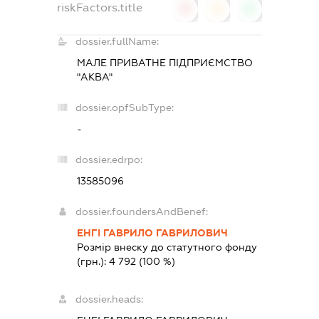
riskFactors.title
0
0
0
dossier.fullName:
МАЛЕ ПРИВАТНЕ ПІДПРИЄМСТВО
"АКВА"
dossier.opfSubType:
-
dossier.edrpo:
13585096
dossier.foundersAndBenef:
ЕНГІ ГАВРИЛО ГАВРИЛОВИЧ
Розмір внеску до статутного фонду
(грн.):
4 792
(100 %)
dossier.heads: