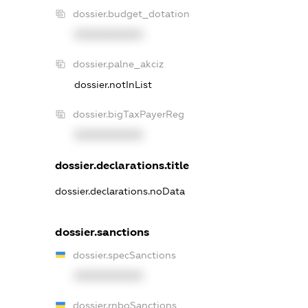
dossier.budget_dotation
XXXXXXXXXX
dossier.palne_akciz
dossier.notInList
dossier.bigTaxPayerReg
XXXXXXXXXX
dossier.declarations.title
dossier.declarations.noData
dossier.sanctions
dossier.specSanctions
XXXXXXXXXX
dossier.rnboSanctions