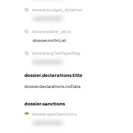
dossier.budget_dotation
XXXXXXXXXX
dossier.palne_akciz
dossier.notInList
dossier.bigTaxPayerReg
XXXXXXXXXX
dossier.declarations.title
dossier.declarations.noData
dossier.sanctions
dossier.specSanctions
XXXXXXXXXX