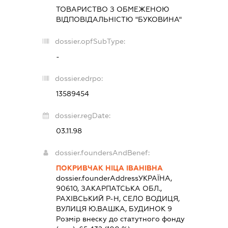
ТОВАРИСТВО З ОБМЕЖЕНОЮ
ВІДПОВІДАЛЬНІСТЮ "БУКОВИНА"
dossier.opfSubType:
-
dossier.edrpo:
13589454
dossier.regDate:
03.11.98
dossier.foundersAndBenef:
ПОКРИВЧАК НІЦА ІВАНІВНА
dossier.founderAddress
УКРАЇНА,
90610, ЗАКАРПАТСЬКА ОБЛ.,
РАХІВСЬКИЙ Р-Н, СЕЛО ВОДИЦЯ,
ВУЛИЦЯ Ю.ВАШКА, БУДИНОК 9
Розмір внеску до статутного фонду