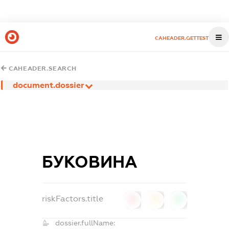
CAHEADER.GETTEST
CAHEADER.SEARCH
document.dossier
БУКОВИНА
riskFactors.title
0
0
0
dossier.fullName: