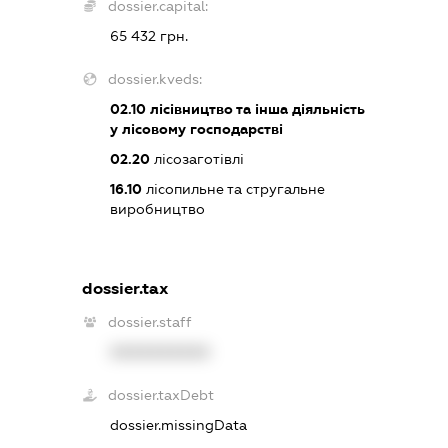
dossier.capital:
65 432 грн.
dossier.kveds:
02.10
лісівництво та інша діяльність
у лісовому господарстві
02.20
лісозаготівлі
16.10
лісопильне та стругальне
виробництво
dossier.tax
dossier.staff
XXXXXXXXXX
dossier.taxDebt
dossier.missingData