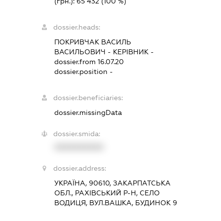
(грн.):
65 432
(100 %)
dossier.heads:
ПОКРИВЧАК ВАСИЛЬ
ВАСИЛЬОВИЧ
-
КЕРІВНИК
-
dossier.from 16.07.20
dossier.position -
dossier.beneficiaries:
dossier.missingData
dossier.smida:
XXXXXXXXXX
dossier.address:
УКРАЇНА, 90610, ЗАКАРПАТСЬКА
ОБЛ., РАХІВСЬКИЙ Р-Н, СЕЛО
ВОДИЦЯ, ВУЛ.ВАШКА, БУДИНОК 9