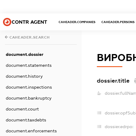
CONTR AGENT
CAHEADER.COMPANIES
CAHEADER.PERSONS
CAHEADER.SEARCH
document.dossier
ВИРОБН
document.statements
document.history
dossier.title
document.inspections
dossier.fullNa
document.bankruptcy
document.court
dossier.opfSub
document.taxdebts
dossier.edrpo:
document.enforcements