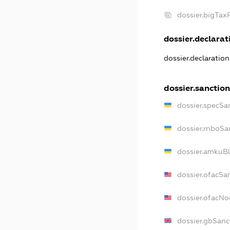
dossier.bigTa
dossier.declarati
dossier.declaratio
dossier.sanctio
dossier.specSa
dossier.rnboSa
dossier.amkuBl
dossier.ofacSa
dossier.ofacN
dossier.gbSanc