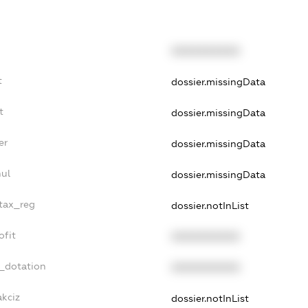
XXXXXXXXXX
t
dossier.missingData
t
dossier.missingData
er
dossier.missingData
nul
dossier.missingData
_tax_reg
dossier.notInList
ofit
XXXXXXXXXX
t_dotation
XXXXXXXXXX
akciz
dossier.notInList