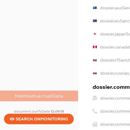
dossier.ausSan
dossier.euSanc
dossier.japanS
dossier.canada
dossier.rfSanc
dossier.russian
dossier.comme
freemium.actualData
dossier.commer
dossier.commer
document.dueToDate
12.09.18
SEARCH.ONMONITORING
dossier.commer