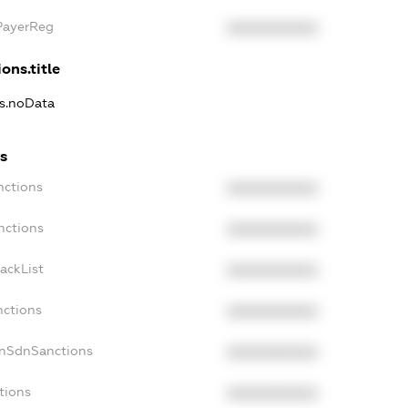
xPayerReg
XXXXXXXXXX
ons.title
ns.noData
ns
nctions
XXXXXXXXXX
nctions
XXXXXXXXXX
ackList
XXXXXXXXXX
nctions
XXXXXXXXXX
onSdnSanctions
XXXXXXXXXX
tions
XXXXXXXXXX