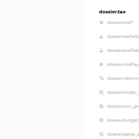
dossier.tax
dossier.staff
dossier.taxDeb
dossier.esvDeb
dossier.ndsPay
dossier.ndsAn
dossier.single
dossier.non_pr
dossier.budge
dossier.palne_