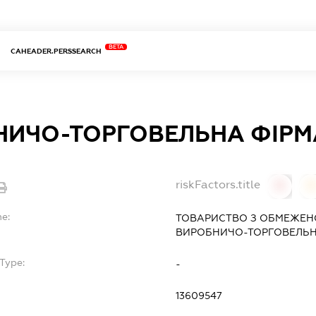
BETA
CAHEADER.PERSSEARCH
ИЧО-ТОРГОВЕЛЬНА ФІРМА
riskFactors.title
0
0
me:
ТОВАРИСТВО З ОБМЕЖЕН
ВИРОБНИЧО-ТОРГОВЕЛЬНА
Type:
-
13609547