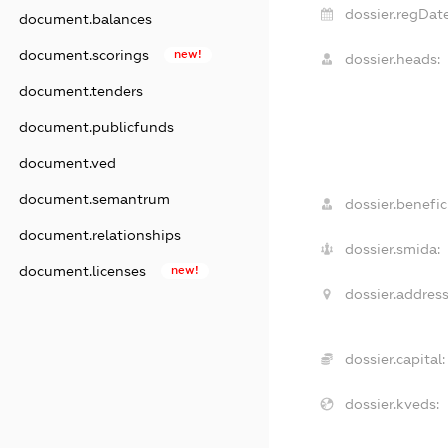
dossier.regDate
document.balances
document.scorings
new!
dossier.heads:
document.tenders
document.publicfunds
document.ved
document.semantrum
dossier.benefici
document.relationships
dossier.smida:
document.licenses
new!
dossier.address
dossier.capital:
dossier.kveds: