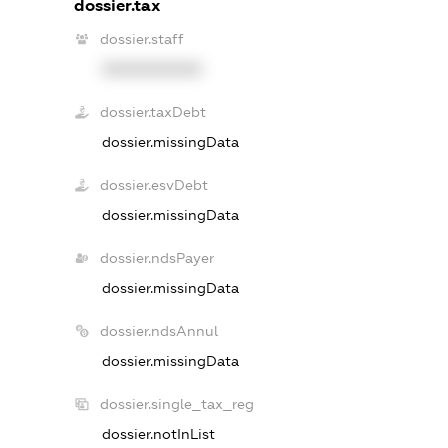
dossier.tax
dossier.staff
XXXXXXXXXX
dossier.taxDebt
dossier.missingData
dossier.esvDebt
dossier.missingData
dossier.ndsPayer
dossier.missingData
dossier.ndsAnnul
dossier.missingData
dossier.single_tax_reg
dossier.notInList