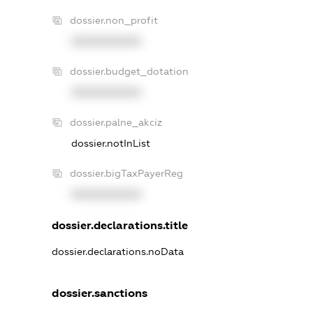
dossier.non_profit
XXXXXXXXXX
dossier.budget_dotation
XXXXXXXXXX
dossier.palne_akciz
dossier.notInList
dossier.bigTaxPayerReg
XXXXXXXXXX
dossier.declarations.title
dossier.declarations.noData
dossier.sanctions