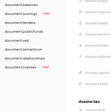
dossier.edrpo:
document.balances
dossier.regDate
document.scorings
new!
document.tenders
dossier.heads:
document.publicfunds
dossier.benefici
document.ved
dossier.smida:
document.semantrum
dossier.address
document.relationships
document.licenses
new!
dossier.capital:
dossier.kveds:
dossier.tax
dossier.staff