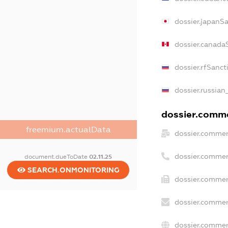
dossier.japanS
dossier.canada
dossier.rfSanct
dossier.russian
dossier.commer
freemium.actualData
dossier.commer
dossier.commer
document.dueToDate
02.11.25
SEARCH.ONMONITORING
dossier.commer
dossier.commer
dossier.commer