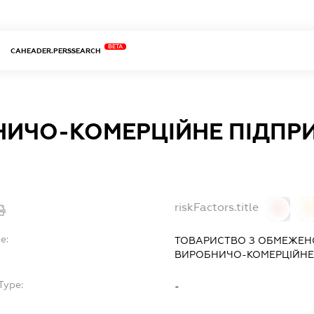
BETA
CAHEADER.PERSSEARCH
НИЧО-КОМЕРЦІЙНЕ ПІДПР
riskFactors.title
0
0
e:
ТОВАРИСТВО З ОБМЕЖЕН
ВИРОБНИЧО-КОМЕРЦІЙНЕ 
Type:
-