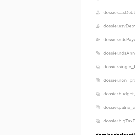
dossier.taxDeb
dossier.esvDeb
dossier.ndsPay
dossier.ndsAnn
dossier.single
dossier.non_pr
dossier.budget
dossier.palne_a
dossier.bigTax
dossier.declarati