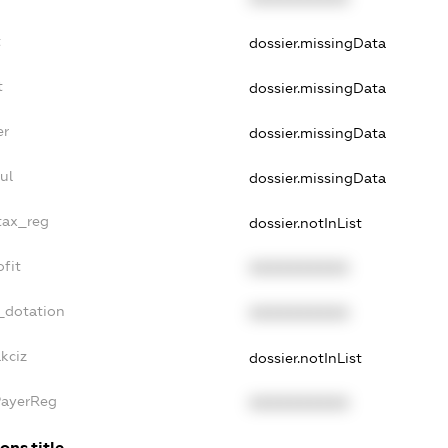
t
dossier.missingData
t
dossier.missingData
er
dossier.missingData
ul
dossier.missingData
_tax_reg
dossier.notInList
ofit
XXXXXXXXXX
_dotation
XXXXXXXXXX
kciz
dossier.notInList
PayerReg
XXXXXXXXXX
ons.title