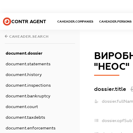
CONTR AGENT
CAHEADER.COMPANIES
CAHEADER.PERSONS
CAHEADER.SEARCH
ВИРОБ
document.dossier
"НЕОС"
document.statements
document.history
document.inspections
dossier.title
document.bankruptcy
dossier.fullNam
document.court
document.taxdebts
dossier.opfSub
document.enforcements