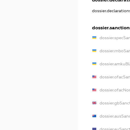
dossier.declaratio
dossier.sanction
dossier.specSa
dossier.rnboSa
dossier.amkuBl
dossier.ofacSa
dossier.ofacN
dossier.gbSanc
dossier.ausSan
dossier.euSanc