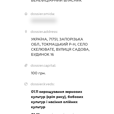
БЕНЕФІЦІАРНИЙ ВЛАСНИК
dossier.smida:
XXXXXXXXXX
dossier.address:
УКРАЇНА, 71751, ЗАПОРІЗЬКА
ОБЛ., ТОКМАЦЬКИЙ Р-Н, СЕЛО
СКЕЛЮВАТЕ, ВУЛИЦЯ САДОВА,
БУДИНОК 16
dossier.capital:
100 грн.
dossier.kveds:
01.11
вирощування зернових
культур (крім рису), бобових
культур і насіння олійних
культур