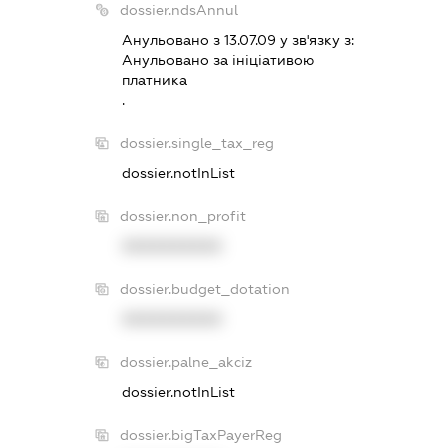
dossier.ndsAnnul
Анульовано з 13.07.09 у зв'язку з:
Анульовано за iнiцiативою
платника
.
dossier.single_tax_reg
dossier.notInList
dossier.non_profit
XXXXXXXXXX
dossier.budget_dotation
XXXXXXXXXX
dossier.palne_akciz
dossier.notInList
dossier.bigTaxPayerReg