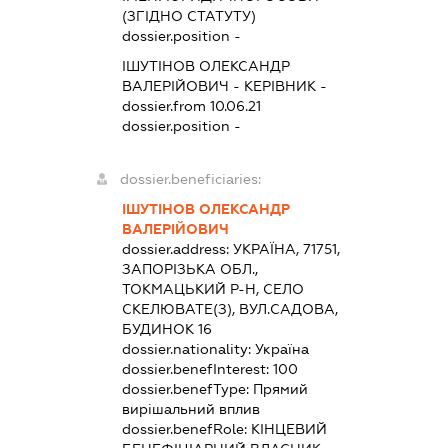
(ЗГІДНО СТАТУТУ)
dossier.position -
ІШУТІНОВ ОЛЕКСАНДР
ВАЛЕРІЙОВИЧ
-
КЕРІВНИК
-
dossier.from 10.06.21
dossier.position -
dossier.beneficiaries:
ІШУТІНОВ ОЛЕКСАНДР
ВАЛЕРІЙОВИЧ
dossier.address:
УКРАЇНА, 71751,
ЗАПОРІЗЬКА ОБЛ.,
ТОКМАЦЬКИЙ Р-Н, СЕЛО
СКЕЛЮВАТЕ(З), ВУЛ.САДОВА,
БУДИНОК 16
dossier.nationality:
Україна
dossier.benefInterest:
100
dossier.benefType:
Прямий
вирішальний вплив
dossier.benefRole:
КІНЦЕВИЙ