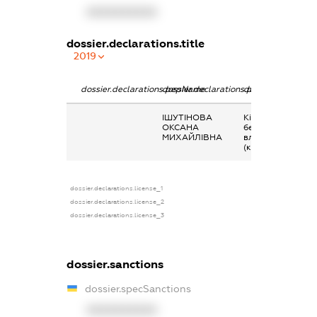
XXXXXXXXXX
dossier.declarations.title
2019
dossier.declarations.pepName
dossier.declarations.personName
dossier.declarati
ІШУТІНОВА
Кінцевий
ОКСАНА
бенефіціарний
МИХАЙЛІВНА
власник
(контролер)
dossier.declarations.license_1
dossier.declarations.license_2
dossier.declarations.license_3
dossier.sanctions
dossier.specSanctions
XXXXXXXXXX