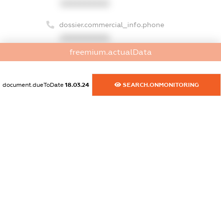
XXXXXXXXXX
dossier.commercial_info.phone
XXXXXXXXXX
freemium.actualData
dossier.commercial_info.fax
XXXXXXXXXX
document.dueToDate
18.03.24
SEARCH.ONMONITORING
dossier.commercial_info.email
XXXXXXXXXX
dossier.commercial_info.website
XXXXXXXXXX
dossier.commercial_info.activity
XXXXXXXXXX
freemium.exampleText_1