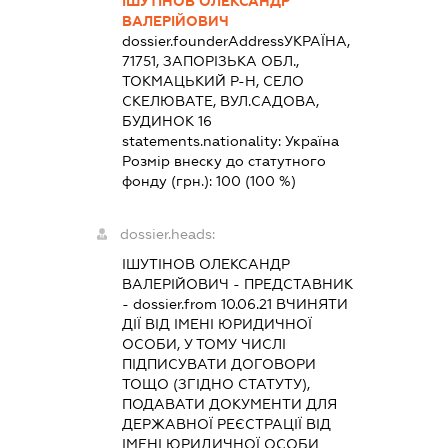
ІШУТІНОВ ОЛЕКСАНДР
ВАЛЕРІЙОВИЧ
dossier.founderAddress
УКРАЇНА,
71751, ЗАПОРІЗЬКА ОБЛ.,
ТОКМАЦЬКИЙ Р-Н, СЕЛО
СКЕЛЮВАТЕ, ВУЛ.САДОВА,
БУДИНОК 16
statements.nationality:
Україна
Розмір внеску до статутного
фонду (грн.):
100
(100 %)
dossier.heads:
ІШУТІНОВ ОЛЕКСАНДР
ВАЛЕРІЙОВИЧ
-
ПРЕДСТАВНИК
- dossier.from 10.06.21
ВЧИНЯТИ
ДІЇ ВІД ІМЕНІ ЮРИДИЧНОЇ
ОСОБИ, У ТОМУ ЧИСЛІ
ПІДПИСУВАТИ ДОГОВОРИ
ТОЩО (ЗГІДНО СТАТУТУ),
ПОДАВАТИ ДОКУМЕНТИ ДЛЯ
ДЕРЖАВНОЇ РЕЄСТРАЦІЇ ВІД
ІМЕНІ ЮРИДИЧНОЇ ОСОБИ