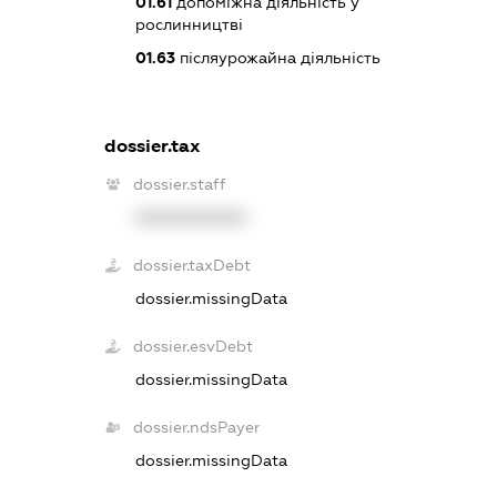
01.61
допоміжна діяльність у
рослинництві
01.63
післяурожайна діяльність
dossier.tax
dossier.staff
XXXXXXXXXX
dossier.taxDebt
dossier.missingData
dossier.esvDebt
dossier.missingData
dossier.ndsPayer
dossier.missingData