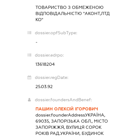
ТОВАРИСТВО З ОБМЕЖЕНОЮ
ВІДПОВІДАЛЬНІСТЮ "АКОНТ,ЛТД
КО"
dossier.opfSubType:
-
dossier.edrpo:
13618204
dossier.regDate:
25.03.92
dossier.foundersAndBenef:
ПАШИН ОЛЕКСІЙ ІГОРОВИЧ
dossier.founderAddress
УКРАЇНА,
69035, ЗАПОРІЗЬКА ОБЛ., МІСТО
ЗАПОРІЖЖЯ, ВУЛИЦЯ СОРОК
РОКІВ РАД.УКРАЇНИ, БУДИНОК