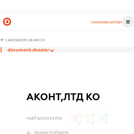
CAHEADER.GETTEST
CAHEADER.SEARCH
document.dossier
АКОНТ,ЛТД КО
riskFactors.title
0
0
0
dossier.fullName: