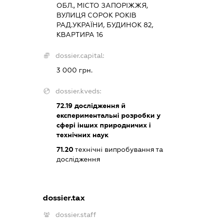
ОБЛ., МІСТО ЗАПОРІЖЖЯ,
ВУЛИЦЯ СОРОК РОКІВ
РАД.УКРАЇНИ, БУДИНОК 82,
КВАРТИРА 16
dossier.capital:
3 000 грн.
dossier.kveds:
72.19
дослідження й
експериментальні розробки у
сфері інших природничих і
технічних наук
71.20
технічні випробування та
дослідження
dossier.tax
dossier.staff