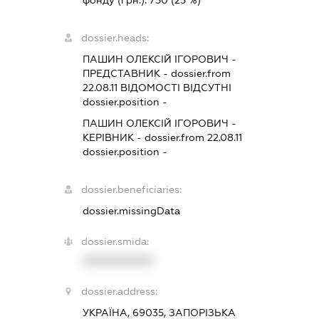
фонду (грн.):
750
(25 %)
dossier.heads:
ПАШИН ОЛЕКСІЙ ІГОРОВИЧ
-
ПРЕДСТАВНИК
- dossier.from
22.08.11
ВІДОМОСТІ ВІДСУТНІ
dossier.position -
ПАШИН ОЛЕКСІЙ ІГОРОВИЧ
-
КЕРІВНИК
- dossier.from 22.08.11
dossier.position -
dossier.beneficiaries:
dossier.missingData
dossier.smida:
XXXXXXXXXX
dossier.address:
УКРАЇНА, 69035, ЗАПОРІЗЬКА