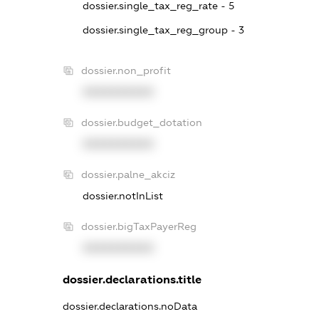
dossier.single_tax_reg_rate - 5
dossier.single_tax_reg_group - 3
dossier.non_profit
XXXXXXXXXX
dossier.budget_dotation
XXXXXXXXXX
dossier.palne_akciz
dossier.notInList
dossier.bigTaxPayerReg
XXXXXXXXXX
dossier.declarations.title
dossier.declarations.noData