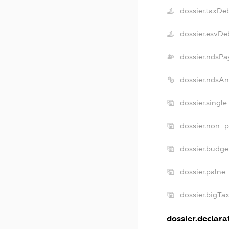
dossier.taxDe
dossier.esvDe
dossier.ndsPa
dossier.ndsAn
dossier.singl
dossier.non_p
dossier.budg
dossier.palne
dossier.bigTa
dossier.declarat