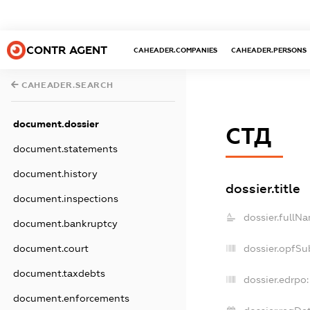
CONTR AGENT
CAHEADER.COMPANIES
CAHEADER.PERSONS
CAHEADER.SEARCH
document.dossier
СТД
document.statements
document.history
dossier.title
document.inspections
dossier.fullN
document.bankruptcy
document.court
dossier.opfSu
document.taxdebts
dossier.edrpo:
document.enforcements