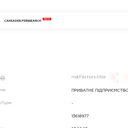
BETA
CAHEADER.PERSSEARCH
riskFactors.title
0
ame:
ПРИВАТНЕ ПІДПРИЄМСТВО
bType:
-
13618977