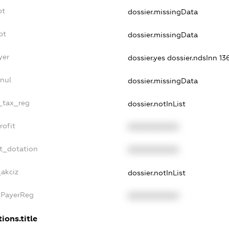
bt
dossier.missingData
bt
dossier.missingData
yer
dossier.yes
dossier.ndsInn 1
nul
dossier.missingData
e_tax_reg
dossier.notInList
rofit
XXXXXXXXXX
et_dotation
XXXXXXXXXX
_akciz
dossier.notInList
xPayerReg
XXXXXXXXXX
ions.title