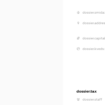
dossier.smida:
dossier.addres
dossier.capital
dossier.kveds:
dossier.tax
dossier.staff