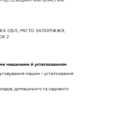
Й БЕНЕФІЦІАРНИЙ ВЛАСНИК
ЬКА ОБЛ., МІСТО ЗАПОРІЖЖЯ,
ОК 2
ими машинами й устаткованням
луговування машин і устатковання
ладів, домашнього та садового