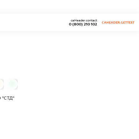
caHeader.contact
CAHEADER.GETTEST
0 (800) 210 102
0
0
 "СТД"