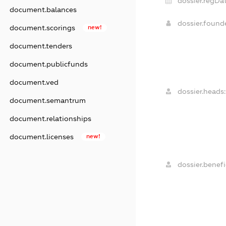
dossier.regDat
document.balances
dossier.foun
document.scorings
new!
document.tenders
document.publicfunds
document.ved
dossier.heads:
document.semantrum
document.relationships
document.licenses
new!
dossier.benefi