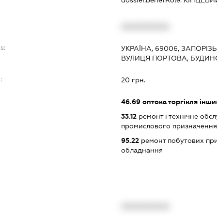
dossier.benefRole:
КІНЦЕВИ
XXXXXXXXXX
s:
УКРАЇНА, 69006, ЗАПОРІЗ
ВУЛИЦЯ ПОРТОВА, БУДИН
:
20 грн.
46.69
оптова торгівля інш
33.12
ремонт і технічне обс
промислового призначення
95.22
ремонт побутових при
обладнання
XXXXXXXXXX