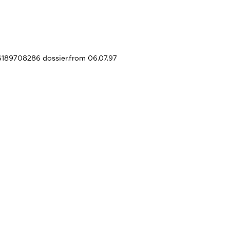
36189708286
dossier.from 06.07.97