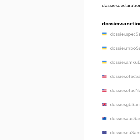
dossier.declarati
dossier.sanctio
dossier.specS
dossier.rnboS
dossier.amkuB
dossier.ofacS
dossier.ofac
dossier.gbSan
dossier.ausSa
dossier.euSan