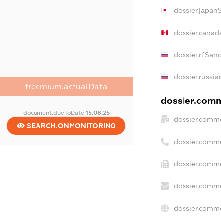
dossier.japan
dossier.canad
dossier.rfSan
dossier.russia
freemium.actualData
dossier.comme
document.dueToDate
15.08.25
dossier.comme
SEARCH.ONMONITORING
dossier.comme
dossier.comme
dossier.comme
dossier.comme