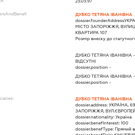
e:
23.03.97
dersAndBenef:
ДУБКО ТЕТЯНА ІВАНІВНА
dossier.founderAddress
УКРА
МІСТО ЗАПОРІЖЖЯ, ВУЛИЦ
КВАРТИРА 107
Розмір внеску до статутног
ДУБКО ТЕТЯНА ІВАНІВНА
ВІДСУТНІ
dossier.position -
ДУБКО ТЕТЯНА ІВАНІВНА
dossier.position -
ciaries:
ДУБКО ТЕТЯНА ІВАНІВНА
dossier.address:
УКРАЇНА, 6
ЗАПОРІЖЖЯ, ВУЛ.ЄВРОПЕЙ
dossier.nationality:
Україна
dossier.benefInterest:
100
dossier.benefType:
Прямий в