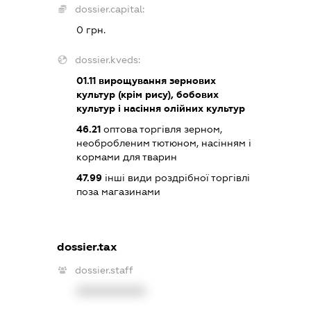
dossier.capital:
0 грн.
dossier.kveds:
01.11
вирощування зернових
культур (крім рису), бобових
культур і насіння олійних культур
46.21
оптова торгівля зерном,
необробленим тютюном, насінням і
кормами для тварин
47.99
інші види роздрібної торгівлі
поза магазинами
dossier.tax
dossier.staff
XXXXXXXXXX