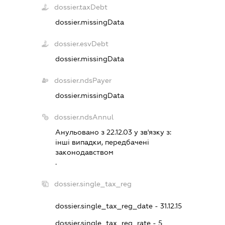
dossier.taxDebt
dossier.missingData
dossier.esvDebt
dossier.missingData
dossier.ndsPayer
dossier.missingData
dossier.ndsAnnul
Анульовано з 22.12.03 у зв'язку з:
iншi випадки, передбаченi
законодавством
.
dossier.single_tax_reg
dossier.single_tax_reg_date - 31.12.15
dossier.single_tax_reg_rate - 5