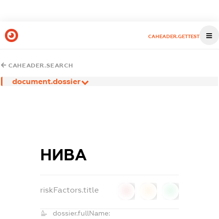
CAHEADER.GETTEST
CAHEADER.SEARCH
document.dossier
НИВА
riskFactors.title
0
0
0
dossier.fullName: