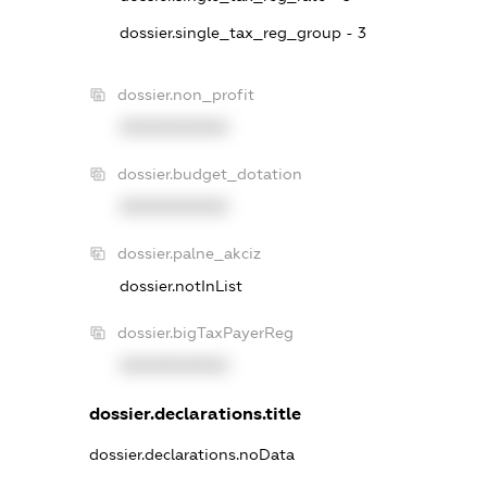
dossier.single_tax_reg_group - 3
dossier.non_profit
XXXXXXXXXX
dossier.budget_dotation
XXXXXXXXXX
dossier.palne_akciz
dossier.notInList
dossier.bigTaxPayerReg
XXXXXXXXXX
dossier.declarations.title
dossier.declarations.noData