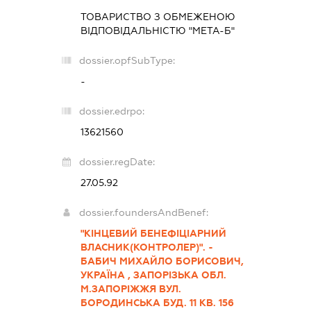
ТОВАРИСТВО З ОБМЕЖЕНОЮ
ВІДПОВІДАЛЬНІСТЮ "МЕТА-Б"
dossier.opfSubType:
-
dossier.edrpo:
13621560
dossier.regDate:
27.05.92
dossier.foundersAndBenef:
"КІНЦЕВИЙ БЕНЕФІЦІАРНИЙ
ВЛАСНИК(КОНТРОЛЕР)". -
БАБИЧ МИХАЙЛО БОРИСОВИЧ,
УКРАЇНА , ЗАПОРІЗЬКА ОБЛ.
М.ЗАПОРІЖЖЯ ВУЛ.
БОРОДИНСЬКА БУД. 11 КВ. 156