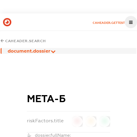
CAHEADER.GETTEST
CAHEADER.SEARCH
document.dossier
МЕТА-Б
riskFactors.title
0
0
0
dossier.fullName: