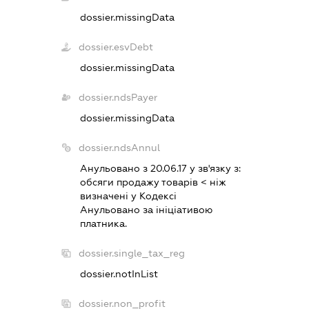
dossier.missingData
dossier.esvDebt
dossier.missingData
dossier.ndsPayer
dossier.missingData
dossier.ndsAnnul
Анульовано з 20.06.17 у зв'язку з:
обсяги продажу товарiв < нiж
визначенi у Кодексi
Анульовано за iнiцiативою
платника.
dossier.single_tax_reg
dossier.notInList
dossier.non_profit