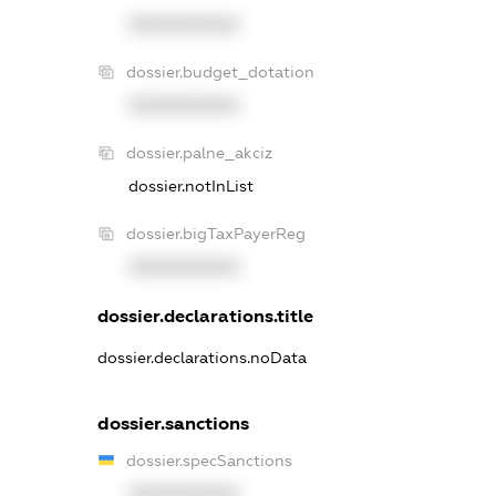
XXXXXXXXXX
dossier.budget_dotation
XXXXXXXXXX
dossier.palne_akciz
dossier.notInList
dossier.bigTaxPayerReg
XXXXXXXXXX
dossier.declarations.title
dossier.declarations.noData
dossier.sanctions
dossier.specSanctions
XXXXXXXXXX