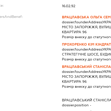
te:
16.02.92
dersAndBenef:
ВРАЦЛАВСЬКА ОЛЬГА СЕМ
dossier.founderAddress
УКРА
МІСТО ЗАПОРІЖЖЯ, ВУЛИЦЯ
КВАРТИРА 96
Розмір внеску до статутног
ПРОХОРЕНКО КІМ КІНДРА
dossier.founderAddress
УКРА
СТРАТЕГІЧНЕ ШОСЕ, БУДИН
Розмір внеску до статутног
ВРАЦЛАВСЬКИЙ СТАНІСЛ
dossier.founderAddress
УКРА
МІСТО ЗАПОРІЖЖЯ, ВУЛИЦЯ
КВАРТИРА 96
Розмір внеску до статутног
ВРАЦЛАВСЬКИЙ СТАНІСЛ
dossier.position -