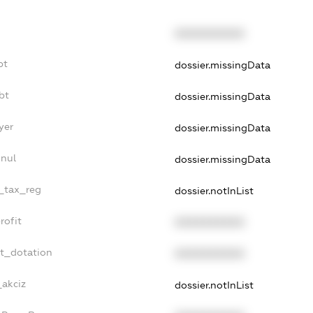
XXXXXXXXXX
bt
dossier.missingData
bt
dossier.missingData
yer
dossier.missingData
nnul
dossier.missingData
e_tax_reg
dossier.notInList
rofit
XXXXXXXXXX
et_dotation
XXXXXXXXXX
_akciz
dossier.notInList