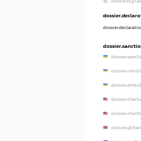
dossier.bigT
dossier.declarat
dossier.declarati
dossier.sanctio
dossier.specS
dossier.rnboS
dossier.amkuB
dossier.ofacS
dossier.ofac
dossier.gbSan