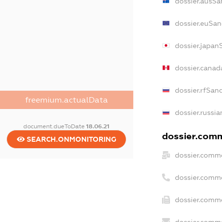
dossier.ausSa
dossier.euSan
dossier.japan
dossier.canad
dossier.rfSan
freemium.actualData
dossier.russia
document.dueToDate
18.06.21
dossier.comme
SEARCH.ONMONITORING
dossier.comme
dossier.comm
dossier.comme
dossier.comme