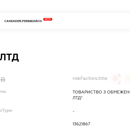
BETA
CAHEADER.PERSSEARCH
 ЛТД
riskFactors.title
0
ame:
ТОВАРИСТВО З ОБМЕЖЕН
ЛТД"
bType:
-
13621867