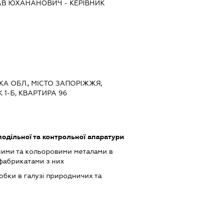
АВ ЮХАНАНОВИЧ
-
КЕРІВНИК
ЬКА ОБЛ., МІСТО ЗАПОРІЖЖЯ,
 1-Б, КВАРТИРА 96
одільної та контрольної апаратури
ними та кольоровими металами в
фабрикатами з них
обки в галузі природничих та