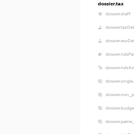
dossier.tax
dossier.staff
dossier.taxDe
dossier.esvDe
dossier.ndsPa
dossier.ndsA
dossier.singl
dossier.non_p
dossier.budg
dossier.palne