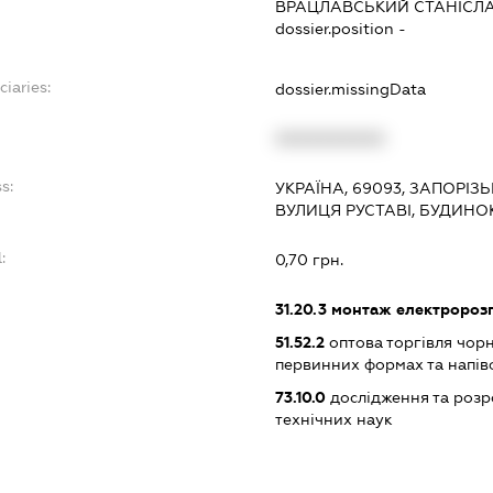
ВРАЦЛАВСЬКИЙ СТАНІСЛ
dossier.position -
ciaries:
dossier.missingData
XXXXXXXXXX
s:
УКРАЇНА, 69093, ЗАПОРІЗ
ВУЛИЦЯ РУСТАВІ, БУДИНОК
:
0,70 грн.
31.20.3
монтаж електророзп
51.52.2
оптова торгівля чор
первинних формах та напів
73.10.0
дослідження та розр
технічних наук