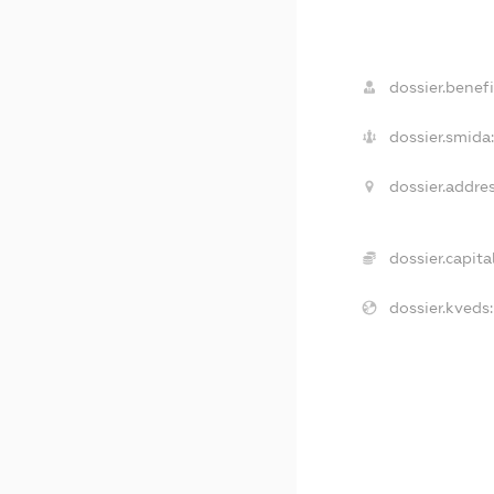
dossier.benefi
dossier.smida:
dossier.addres
dossier.capital
dossier.kveds: