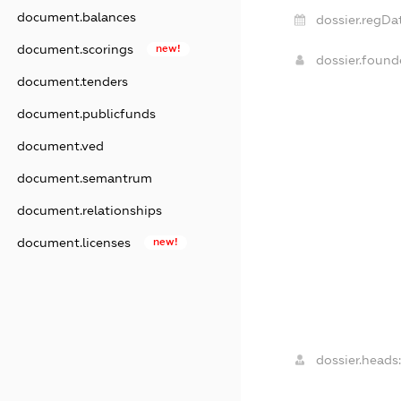
document.balances
dossier.regDa
document.scorings
new!
dossier.foun
document.tenders
document.publicfunds
document.ved
document.semantrum
document.relationships
document.licenses
new!
dossier.heads: