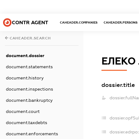
CONTR AGENT
CAHEADER.COMPANIES
CAHEADER.PERSONS
CAHEADER.SEARCH
document.dossier
ЕЛЕКО
document.statements
document.history
dossier.title
document.inspections
dossier.fullN
document.bankruptcy
document.court
dossier.opfSu
document.taxdebts
dossier.edrpo:
document.enforcements