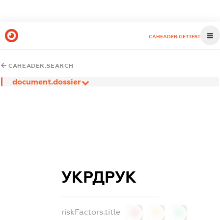
CAHEADER.GETTEST
CAHEADER.SEARCH
document.dossier
УКРДРУК
riskFactors.title
0
0
0