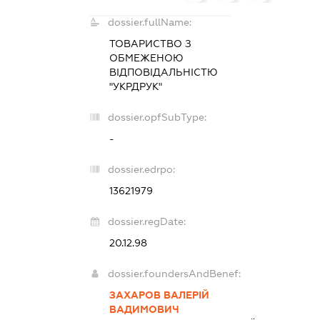
dossier.fullName:
ТОВАРИСТВО З
ОБМЕЖЕНОЮ
ВІДПОВІДАЛЬНІСТЮ
"УКРДРУК"
dossier.opfSubType:
-
dossier.edrpo:
13621979
dossier.regDate:
20.12.98
dossier.foundersAndBenef:
ЗАХАРОВ ВАЛЕРІЙ
ВАДИМОВИЧ