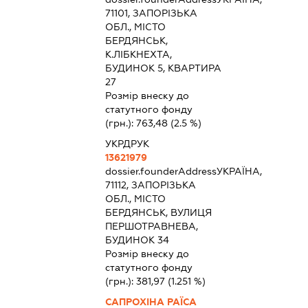
71101, ЗАПОРІЗЬКА
ОБЛ., МІСТО
БЕРДЯНСЬК,
К.ЛІБКНЕХТА,
БУДИНОК 5, КВАРТИРА
27
Розмір внеску до
статутного фонду
(грн.):
763,48
(2.5 %)
УКРДРУК
13621979
dossier.founderAddress
УКРАЇНА,
71112, ЗАПОРІЗЬКА
ОБЛ., МІСТО
БЕРДЯНСЬК, ВУЛИЦЯ
ПЕРШОТРАВНЕВА,
БУДИНОК 34
Розмір внеску до
статутного фонду
(грн.):
381,97
(1.251 %)
САПРОХІНА РАЇСА