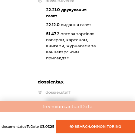
dossier.kveds:
22.21.0
друкування
газет
22.12.0
видання газет
51.47.2
оптова торгівля
папером, картоном,
книгами, журналами та
канцелярським
приладдям
dossier.tax
dossier.staff
XXXXXXXXXX
freemium.actualData
dossier.taxDebt
dossier.missingData
document.dueToDate
03.07.25
SEARCH.ONMONITORING