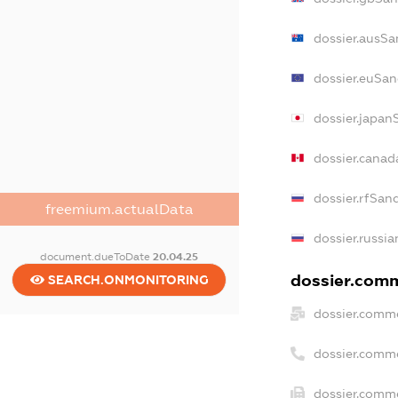
dossier.ausSa
dossier.euSan
dossier.japan
dossier.cana
dossier.rfSan
freemium.actualData
dossier.russia
document.dueToDate
20.04.25
dossier.comm
SEARCH.ONMONITORING
dossier.comme
dossier.comm
dossier.comme