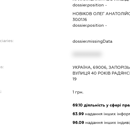
dossier.position -
НОВІКОВ ОЛЕГ АНАТОЛІЙ
30.01.16
dossier.position -
ciaries:
dossier.missingData
:
XXXXXXXXXX
s:
УКРАЇНА, 69006, ЗАПОРІЗ
ВУЛИЦЯ 40 РОКІВ РАДЯНСЬ
19
:
1 грн.
69.10
діяльність у сфері пр
63.99
надання інших інформац
96.09
надання інших індивіду