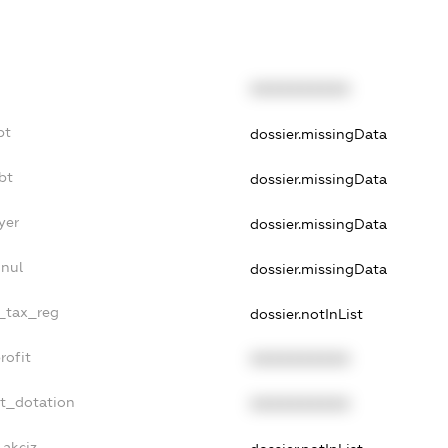
XXXXXXXXXX
bt
dossier.missingData
bt
dossier.missingData
yer
dossier.missingData
nnul
dossier.missingData
e_tax_reg
dossier.notInList
rofit
XXXXXXXXXX
et_dotation
XXXXXXXXXX
_akciz