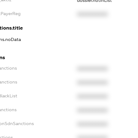
dossier.notInList
axPayerReg
XXXXXXXXXX
ions.title
ons.noData
ons
anctions
XXXXXXXXXX
anctions
XXXXXXXXXX
lackList
XXXXXXXXXX
anctions
XXXXXXXXXX
NonSdnSanctions
XXXXXXXXXX
ctions
XXXXXXXXXX