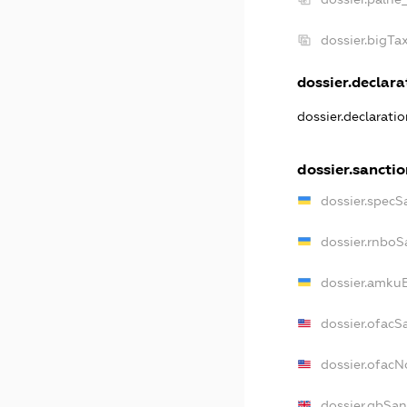
dossier.bigT
dossier.declarat
dossier.declarati
dossier.sancti
dossier.specS
dossier.rnboS
dossier.amkuB
dossier.ofacS
dossier.ofac
dossier.gbSan