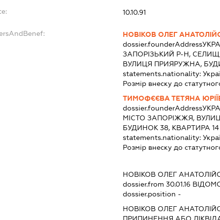
te:
10.10.91
dersAndBenef:
НОВІКОВ ОЛЕГ АНАТОЛІЙ
dossier.founderAddress
УКРА
ЗАПОРІЗЬКИЙ Р-Н, СЕЛИЩ
ВУЛИЦЯ ПРИЯРУЖНА, БУД
statements.nationality:
Укра
Розмір внеску до статутног
ТИМОФЄЄВА ТЕТЯНА ЮРІЇ
dossier.founderAddress
УКРА
МІСТО ЗАПОРІЖЖЯ, ВУЛИ
БУДИНОК 38, КВАРТИРА 14
statements.nationality:
Укра
Розмір внеску до статутног
:
НОВІКОВ ОЛЕГ АНАТОЛІЙ
dossier.from 30.01.16
ВІДОМО
dossier.position -
НОВІКОВ ОЛЕГ АНАТОЛІЙ
ПРИПИНЕННЯ АБО ЛІКВІД