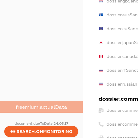
dossier.gbSanc
dossier.ausSan
dossier.euSanc
dossier.japanS
dossier.canada
dossier.rfSanc
dossier.russian
dossier.comme
freemium.actualData
dossier.commer
document.dueToDate
24.03.17
dossier.comme
SEARCH.ONMONITORING