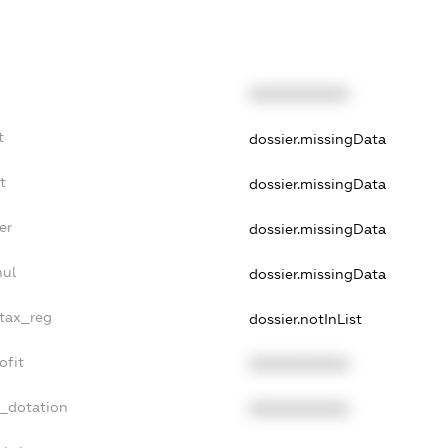
XXXXXXXXXX
t
dossier.missingData
t
dossier.missingData
er
dossier.missingData
nul
dossier.missingData
_tax_reg
dossier.notInList
ofit
XXXXXXXXXX
t_dotation
XXXXXXXXXX