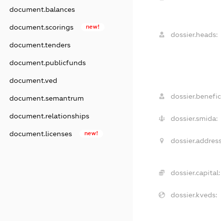
document.balances
document.scorings
new!
dossier.heads:
document.tenders
document.publicfunds
document.ved
dossier.benefic
document.semantrum
document.relationships
dossier.smida:
document.licenses
new!
dossier.address
dossier.capital:
dossier.kveds: