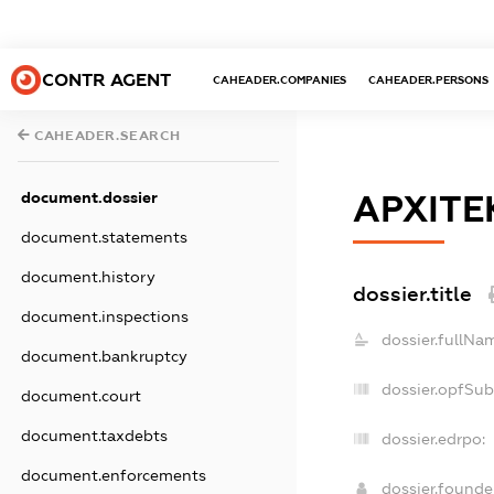
CONTR AGENT
CAHEADER.COMPANIES
CAHEADER.PERSONS
CAHEADER.SEARCH
document.dossier
АРХІТЕ
document.statements
document.history
dossier.title
document.inspections
dossier.fullNa
document.bankruptcy
dossier.opfSub
document.court
document.taxdebts
dossier.edrpo:
document.enforcements
dossier.found