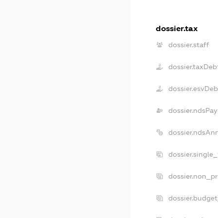
dossier.tax
dossier.staff
dossier.taxDeb
dossier.esvDeb
dossier.ndsPay
dossier.ndsAn
dossier.single
dossier.non_pr
dossier.budge