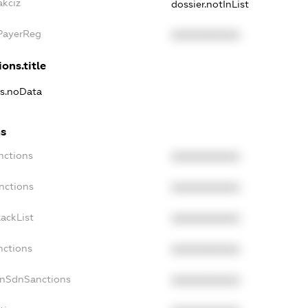
akciz
dossier.notInList
xPayerReg
XXXXXXXXXX
ons.title
ns.noData
ns
nctions
XXXXXXXXXX
nctions
XXXXXXXXXX
ackList
XXXXXXXXXX
nctions
XXXXXXXXXX
onSdnSanctions
XXXXXXXXXX