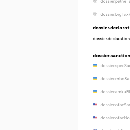
dossier.palne_
dossier.bigTa
dossier.declarati
dossier.declaratio
dossier.sanctio
dossier.specSa
dossier.rnboSa
dossier.amkuBl
dossier.ofacSa
dossier.ofacN