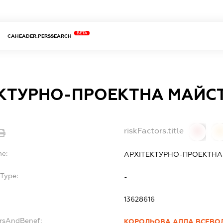
BETA
CAHEADER.PERSSEARCH
КТУРНО-ПРОЕКТНА МАЙСТ
riskFactors.title
0
0
me:
АРХІТЕКТУРНО-ПРОЕКТНА
Type:
-
13628616
ersAndBenef:
КОРОЛЬОВА АЛЛА ВСЕВО