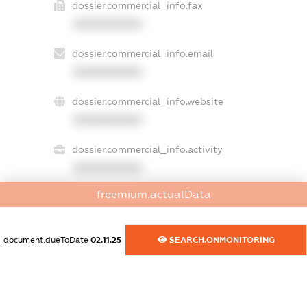
dossier.commercial_info.fax
XXXXXXXXXX
dossier.commercial_info.email
XXXXXXXXXX
dossier.commercial_info.website
XXXXXXXXXX
dossier.commercial_info.activity
XXXXXXXXXX
freemium.actualData
freemium.exampleText_1
freemium.exampleText_2
document.dueToDate
02.11.25
SEARCH.ONMONITORING
freemium.anonymousPerSearch2
FREEMIUM.DETAILS
FREEMIUM.REGISTER