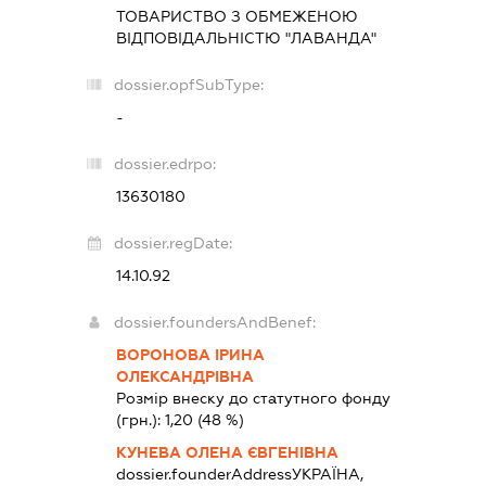
ТОВАРИСТВО З ОБМЕЖЕНОЮ
ВІДПОВІДАЛЬНІСТЮ "ЛАВАНДА"
dossier.opfSubType:
-
dossier.edrpo:
13630180
dossier.regDate:
14.10.92
dossier.foundersAndBenef:
ВОРОНОВА ІРИНА
ОЛЕКСАНДРІВНА
Розмір внеску до статутного фонду
(грн.):
1,20
(48 %)
КУНЕВА ОЛЕНА ЄВГЕНІВНА
dossier.founderAddress
УКРАЇНА,