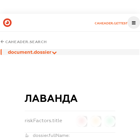
CAHEADER.GETTEST
CAHEADER.SEARCH
document.dossier
ЛАВАНДА
riskFactors.title
0
0
0
dossier.fullName: