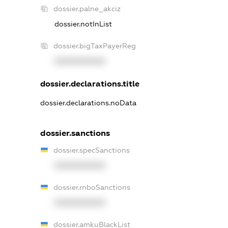
dossier.palne_akciz
dossier.notInList
dossier.bigTaxPayerReg
XXXXXXXXXX
dossier.declarations.title
dossier.declarations.noData
dossier.sanctions
dossier.specSanctions
XXXXXXXXXX
dossier.rnboSanctions
XXXXXXXXXX
dossier.amkuBlackList