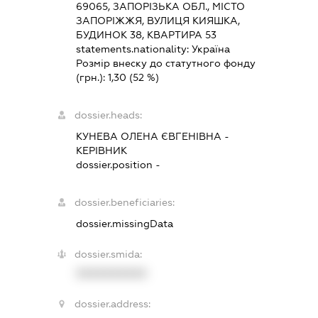
69065, ЗАПОРІЗЬКА ОБЛ., МІСТО
ЗАПОРІЖЖЯ, ВУЛИЦЯ КИЯШКА,
БУДИНОК 38, КВАРТИРА 53
statements.nationality:
Україна
Розмір внеску до статутного фонду
(грн.):
1,30
(52 %)
dossier.heads:
КУНЕВА ОЛЕНА ЄВГЕНІВНА
-
КЕРІВНИК
dossier.position -
dossier.beneficiaries:
dossier.missingData
dossier.smida:
XXXXXXXXXX
dossier.address: