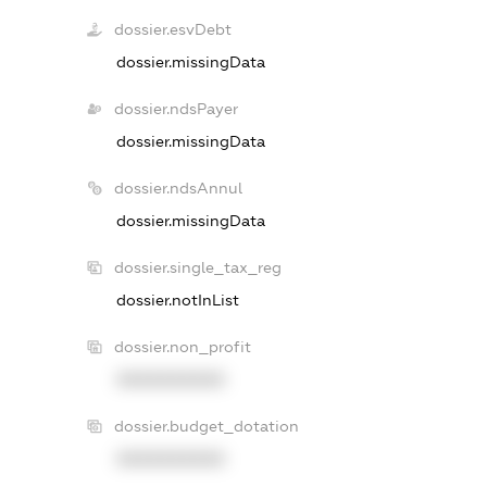
dossier.esvDebt
dossier.missingData
dossier.ndsPayer
dossier.missingData
dossier.ndsAnnul
dossier.missingData
dossier.single_tax_reg
dossier.notInList
dossier.non_profit
XXXXXXXXXX
dossier.budget_dotation
XXXXXXXXXX