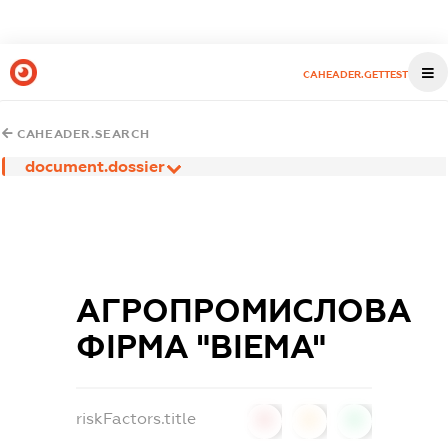
CAHEADER.GETTEST
CAHEADER.SEARCH
document.dossier
АГРОПРОМИСЛОВА
ФІРМА "ВІЕМА"
riskFactors.title
0
0
0