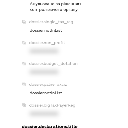
Анульовано за рiшенням
контролюючого органу.
dossier.single_tax_reg
dossier.notInList
dossier.non_profit
XXXXXXXXXX
dossier.budget_dotation
XXXXXXXXXX
dossier.palne_akciz
dossier.notInList
dossier.bigTaxPayerReg
XXXXXXXXXX
dossier.declarations.title