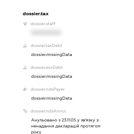
dossier.tax
dossier.staff
XXXXXXXXXX
dossier.taxDebt
dossier.missingData
dossier.esvDebt
dossier.missingData
dossier.ndsPayer
dossier.missingData
dossier.ndsAnnul
Анульовано з 23.11.05 у зв'язку з:
ненадання декларацiй протягом
року