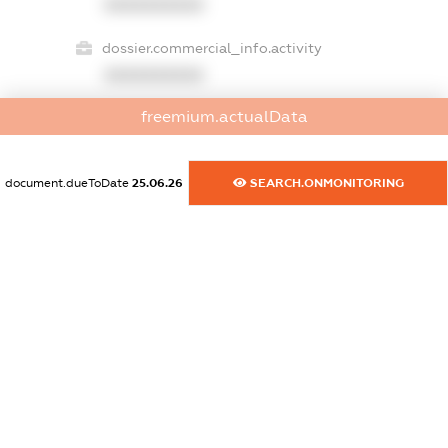
XXXXXXXXXX
dossier.commercial_info.activity
XXXXXXXXXX
freemium.actualData
freemium.exampleText_1
freemium.exampleText_2
document.dueToDate
25.06.26
SEARCH.ONMONITORING
freemium.anonymousPerSearch2
FREEMIUM.DETAILS
FREEMIUM.REGISTER