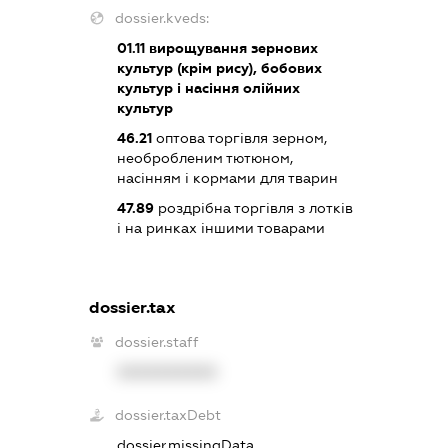
dossier.kveds:
01.11
вирощування зернових
культур (крім рису), бобових
культур і насіння олійних
культур
46.21
оптова торгівля зерном,
необробленим тютюном,
насінням і кормами для тварин
47.89
роздрібна торгівля з лотків
і на ринках іншими товарами
dossier.tax
dossier.staff
XXXXXXXXXX
dossier.taxDebt
dossier.missingData