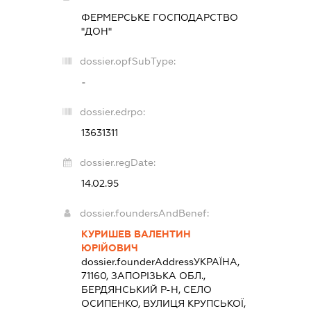
ФЕРМЕРСЬКЕ ГОСПОДАРСТВО
"ДОН"
dossier.opfSubType:
-
dossier.edrpo:
13631311
dossier.regDate:
14.02.95
dossier.foundersAndBenef:
КУРИШЕВ ВАЛЕНТИН
ЮРІЙОВИЧ
dossier.founderAddress
УКРАЇНА,
71160, ЗАПОРІЗЬКА ОБЛ.,
БЕРДЯНСЬКИЙ Р-Н, СЕЛО
ОСИПЕНКО, ВУЛИЦЯ КРУПСЬКОЇ,