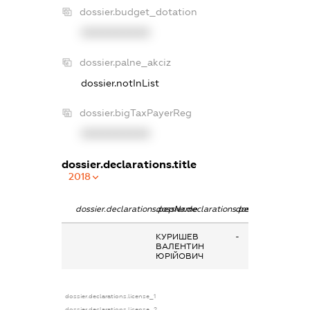
dossier.budget_dotation
XXXXXXXXXX
dossier.palne_akciz
dossier.notInList
dossier.bigTaxPayerReg
XXXXXXXXXX
dossier.declarations.title
2018
dossier.declarations.pepName
dossier.declarations.personName
dossier.declaratio
КУРИШЕВ
-
ВАЛЕНТИН
ЮРІЙОВИЧ
dossier.declarations.license_1
dossier.declarations.license_2