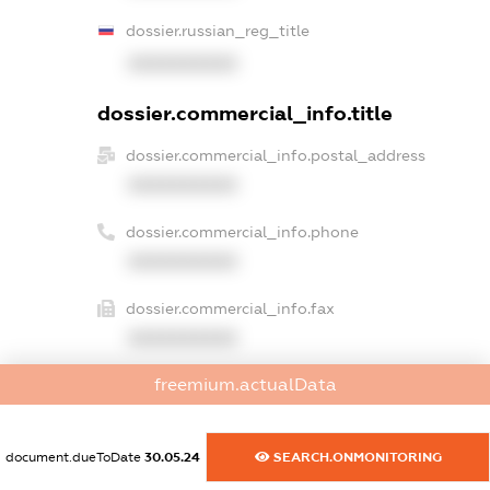
dossier.russian_reg_title
XXXXXXXXXX
dossier.commercial_info.title
dossier.commercial_info.postal_address
XXXXXXXXXX
dossier.commercial_info.phone
XXXXXXXXXX
dossier.commercial_info.fax
XXXXXXXXXX
freemium.actualData
dossier.commercial_info.email
XXXXXXXXXX
document.dueToDate
30.05.24
SEARCH.ONMONITORING
dossier.commercial_info.website