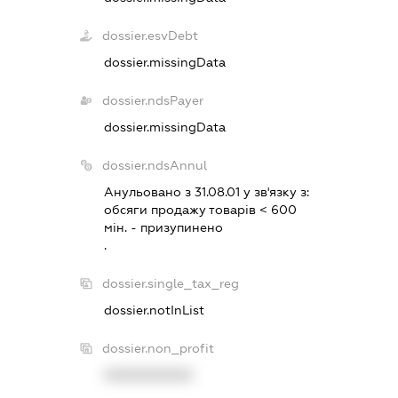
dossier.esvDebt
dossier.missingData
dossier.ndsPayer
dossier.missingData
dossier.ndsAnnul
Анульовано з 31.08.01 у зв'язку з:
обсяги продажу товарiв < 600
мiн. - призупинено
.
dossier.single_tax_reg
dossier.notInList
dossier.non_profit
XXXXXXXXXX