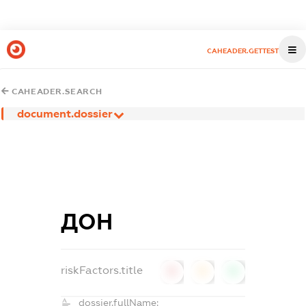
CAHEADER.GETTEST
CAHEADER.SEARCH
document.dossier
ДОН
riskFactors.title
0
0
0
dossier.fullName: