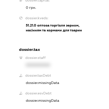
dossier.capital:
0 грн.
dossier.kveds:
51.21.0
оптова торгівля зерном,
насінням та кормами для тварин
dossier.tax
dossier.staff
XXXXXXXXXX
dossier.taxDebt
dossier.missingData
dossier.esvDebt
dossier.missingData