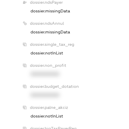
dossier.ndsPayer
dossier.missingData
dossier.ndsAnnul
dossier.missingData
dossier.single_tax_reg
dossier.notInList
dossier.non_profit
XXXXXXXXXX
dossier.budget_dotation
XXXXXXXXXX
dossier.palne_akciz
dossier.notInList
dossier.bigTaxPayerReg