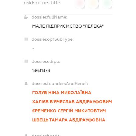
riskFactors.title
0
0
0
dossier.fullName:
МАЛЕ ПІДПРИЄМСТВО "ЛЕЛЕКА"
dossier.opfSubType:
-
dossier.edrpo:
13631373
dossier.foundersAndBenef:
ГОЛУБ НІНА МИКОЛАЇВНА
ХАЛІЄВ В'ЯЧЕСЛАВ АБДІРАУФОВИЧ
ЄРЕМЕНКО СЕРГІЙ МИКИТОВТИЧ
ШВЕЦЬ ТАМАРА АБДІРАУФОВНА
dossier.heads: