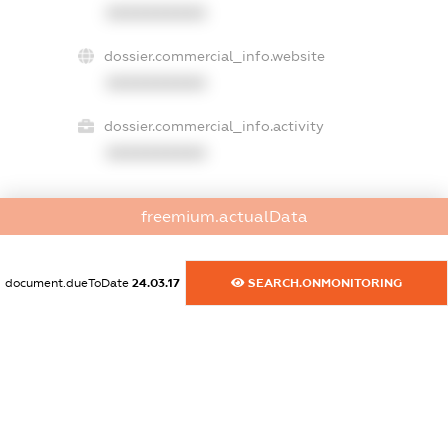
XXXXXXXXXX
dossier.commercial_info.website
XXXXXXXXXX
dossier.commercial_info.activity
XXXXXXXXXX
freemium.actualData
freemium.exampleText_1
freemium.exampleText_2
freemium.anonymousPerSearch2
document.dueToDate
24.03.17
SEARCH.ONMONITORING
FREEMIUM.DETAILS
FREEMIUM.REGISTER