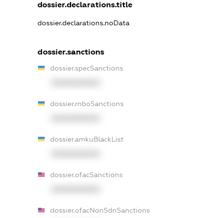
dossier.declarations.title
dossier.declarations.noData
dossier.sanctions
dossier.specSanctions
XXXXXXXXXX
dossier.rnboSanctions
XXXXXXXXXX
dossier.amkuBlackList
XXXXXXXXXX
dossier.ofacSanctions
XXXXXXXXXX
dossier.ofacNonSdnSanctions