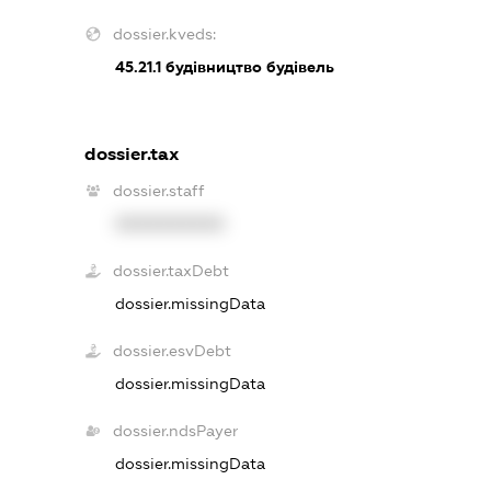
dossier.kveds:
45.21.1
будівництво будівель
dossier.tax
dossier.staff
XXXXXXXXXX
dossier.taxDebt
dossier.missingData
dossier.esvDebt
dossier.missingData
dossier.ndsPayer
dossier.missingData