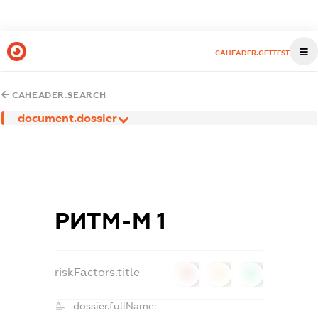
CAHEADER.GETTEST
CAHEADER.SEARCH
document.dossier
РИТМ-М 1
riskFactors.title
0
0
0
dossier.fullName: