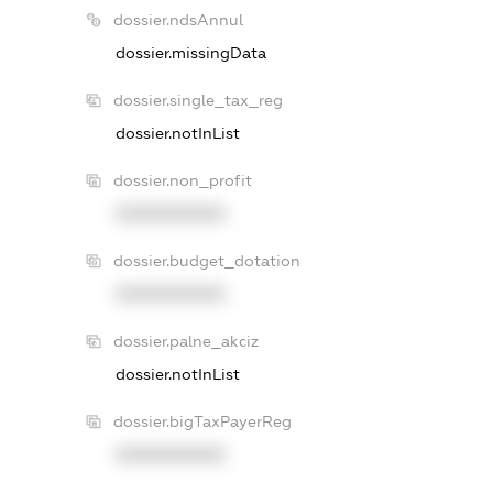
dossier.ndsAnnul
dossier.missingData
dossier.single_tax_reg
dossier.notInList
dossier.non_profit
XXXXXXXXXX
dossier.budget_dotation
XXXXXXXXXX
dossier.palne_akciz
dossier.notInList
dossier.bigTaxPayerReg
XXXXXXXXXX