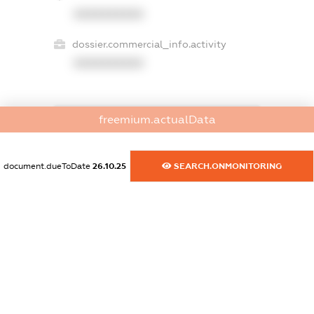
XXXXXXXXXX
dossier.commercial_info.activity
XXXXXXXXXX
freemium.actualData
freemium.exampleText_1
freemium.exampleText_2
freemium.anonymousPerSearch2
document.dueToDate
26.10.25
SEARCH.ONMONITORING
FREEMIUM.DETAILS
FREEMIUM.REGISTER