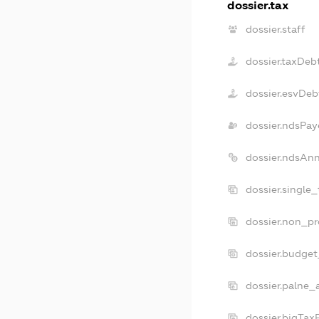
dossier.tax
dossier.staff
dossier.taxDeb
dossier.esvDeb
dossier.ndsPay
dossier.ndsAnn
dossier.single
dossier.non_pr
dossier.budge
dossier.palne_
dossier.bigTax