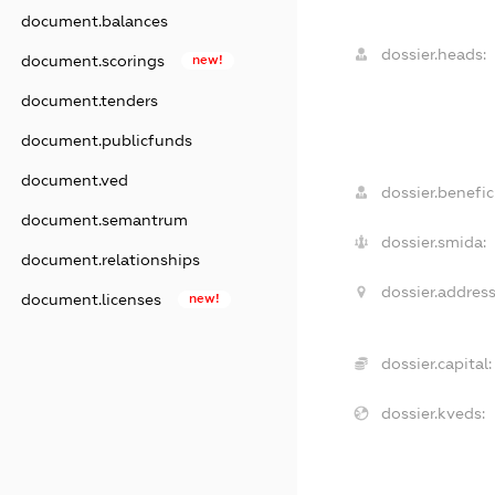
document.balances
dossier.heads:
document.scorings
new!
document.tenders
document.publicfunds
document.ved
dossier.benefici
document.semantrum
dossier.smida:
document.relationships
dossier.address
document.licenses
new!
dossier.capital:
dossier.kveds: