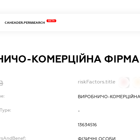
BETA
CAHEADER.PERSSEARCH
ИЧО-КОМЕРЦІЙНА ФІРМА 
riskFactors.title
0
0
e:
ВИРОБНИЧО-КОМЕРЦІЙНА 
Type:
-
13634516
ersAndBenef:
ФІЗИЧНІ ОСОБИ