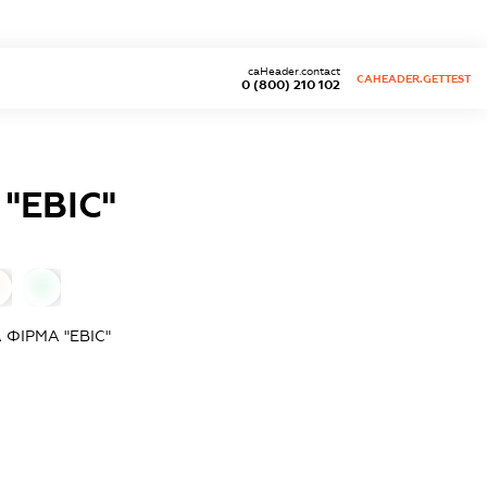
caHeader.contact
CAHEADER.GETTEST
0 (800) 210 102
"ЕВІС"
0
ФІРМА "ЕВІС"