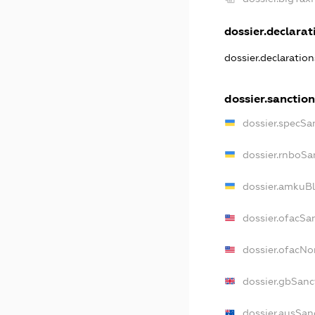
dossier.declarati
dossier.declaratio
dossier.sanction
dossier.specSa
dossier.rnboSa
dossier.amkuBl
dossier.ofacSa
dossier.ofacN
dossier.gbSanc
dossier.ausSan