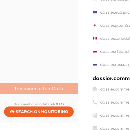
dossier.euSanc
dossier.japanS
dossier.canada
dossier.rfSanct
dossier.russian
dossier.comme
freemium.actualData
dossier.commer
dossier.commer
document.dueToDate
24.03.17
SEARCH.ONMONITORING
dossier.commer
dossier.commer