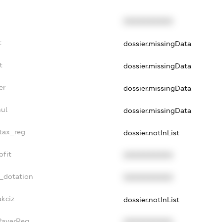
XXXXXXXXXX
t
dossier.missingData
t
dossier.missingData
er
dossier.missingData
ul
dossier.missingData
_tax_reg
dossier.notInList
ofit
XXXXXXXXXX
t_dotation
XXXXXXXXXX
akciz
dossier.notInList
PayerReg