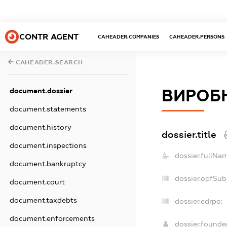
CONTR AGENT
CAHEADER.COMPANIES
CAHEADER.PERSONS
CAHEADER.SEARCH
document.dossier
ВИРОБН
document.statements
document.history
dossier.title
document.inspections
dossier.fullNam
document.bankruptcy
dossier.opfSub
document.court
document.taxdebts
dossier.edrpo:
document.enforcements
dossier.found