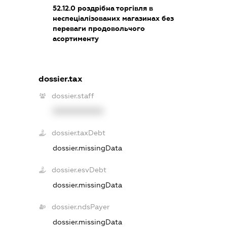
52.12.0
роздрібна торгівля в
неспеціалізованих магазинах без
переваги продовольчого
асортименту
dossier.tax
dossier.staff
XXXXXXXXXX
dossier.taxDebt
dossier.missingData
dossier.esvDebt
dossier.missingData
dossier.ndsPayer
dossier.missingData