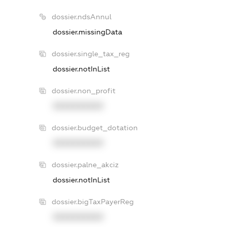
dossier.ndsAnnul
dossier.missingData
dossier.single_tax_reg
dossier.notInList
dossier.non_profit
XXXXXXXXXX
dossier.budget_dotation
XXXXXXXXXX
dossier.palne_akciz
dossier.notInList
dossier.bigTaxPayerReg
XXXXXXXXXX