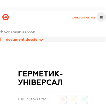
CAHEADER.GETTEST
CAHEADER.SEARCH
document.dossier
ГЕРМЕТИК-
УНІВЕРСАЛ
riskFactors.title
0
0
0