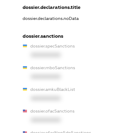
dossier.declarations.title
dossier.declarations.noData
dossier.sanctions
dossier.specSanctions
XXXXXXXXXX
dossier.rnboSanctions
XXXXXXXXXX
dossier.amkuBlackList
XXXXXXXXXX
dossier.ofacSanctions
XXXXXXXXXX
dossier.ofacNonSdnSanctions