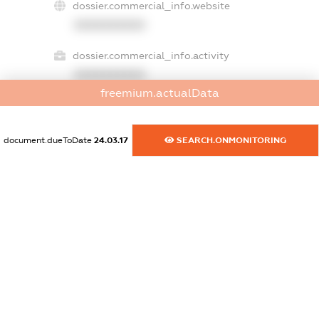
dossier.commercial_info.website
XXXXXXXXXX
dossier.commercial_info.activity
XXXXXXXXXX
freemium.actualData
freemium.exampleText_1
document.dueToDate
24.03.17
SEARCH.ONMONITORING
freemium.exampleText_2
freemium.anonymousPerSearch2
FREEMIUM.DETAILS
FREEMIUM.REGISTER