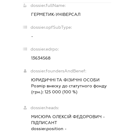
dossier.fullName:
ГЕРМЕТИК-УНІВЕРСАЛ
dossier.opfSubType:
-
dossier.edrpo:
13634568
dossier.foundersAndBenef:
ЮРИДИЧНІ ТА ФІЗИЧНІ ОСОБИ
Розмір внеску до статутного фонду
(грн.):
125 000
(100 %)
dossier.heads:
МИСЮРА ОЛЕКСІЙ ФЕДОРОВИЧ
-
ПІДПИСАНТ
dossier.position -