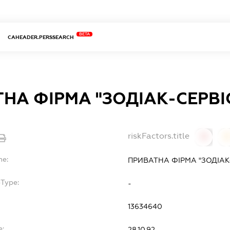
BETA
CAHEADER.PERSSEARCH
НА ФІРМА "ЗОДІАК-СЕРВІ
riskFactors.title
0
0
me:
ПРИВАТНА ФІРМА "ЗОДІАК
bType:
-
13634640
e:
28.10.92