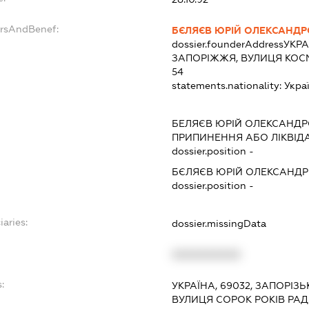
ersAndBenef:
БЄЛЯЄВ ЮРІЙ ОЛЕКСАНД
dossier.founderAddress
УКРА
ЗАПОРІЖЖЯ, ВУЛИЦЯ КОСМ
54
statements.nationality:
Укра
БЕЛЯЄВ ЮРІЙ ОЛЕКСАНД
ПРИПИНЕННЯ АБО ЛІКВІД
dossier.position -
БЄЛЯЄВ ЮРІЙ ОЛЕКСАНД
dossier.position -
iaries:
dossier.missingData
XXXXXXXXXX
:
УКРАЇНА, 69032, ЗАПОРІЗ
ВУЛИЦЯ СОРОК РОКІВ РАД.