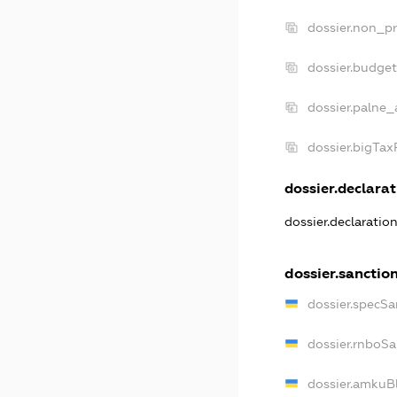
dossier.non_pr
dossier.budge
dossier.palne_
dossier.bigTa
dossier.declarat
dossier.declaratio
dossier.sanctio
dossier.specSa
dossier.rnboS
dossier.amkuB