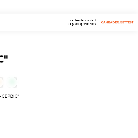
caHeader.contact
CAHEADER.GETTEST
0 (800) 210 102
С"
0
-СЕРВІС"