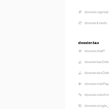
dossier.capital:
dossier.kveds:
dossier.tax
dossier.staff
dossier.taxDeb
dossier.esvDe
dossier.ndsPay
dossier.ndsAn
dossier.single