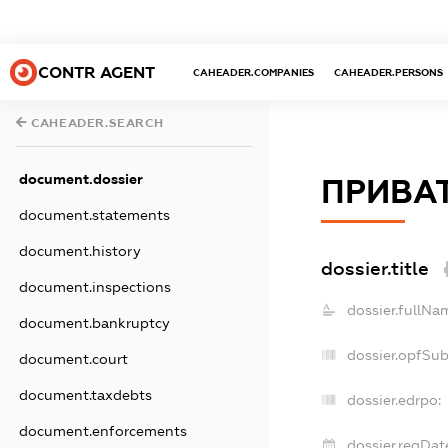
CONTR AGENT
CAHEADER.COMPANIES
CAHEADER.PERSONS
CAHEADER.SEARCH
document.dossier
ПРИВАТ
document.statements
document.history
dossier.title
document.inspections
dossier.fullNa
document.bankruptcy
dossier.opfSu
document.court
document.taxdebts
dossier.edrpo:
document.enforcements
dossier.regDat