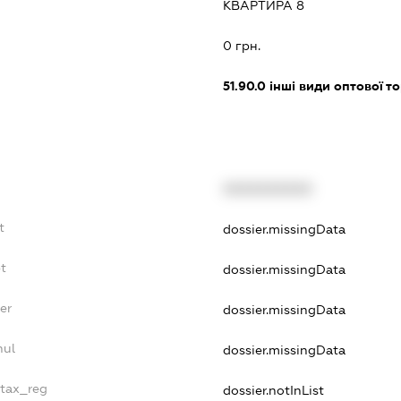
КВАРТИРА 8
0 грн.
51.90.0
інші види оптової то
XXXXXXXXXX
t
dossier.missingData
bt
dossier.missingData
er
dossier.missingData
nul
dossier.missingData
_tax_reg
dossier.notInList