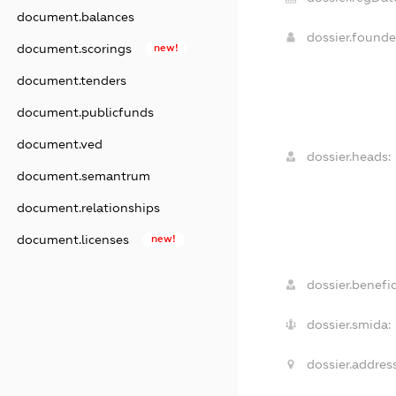
document.balances
dossier.found
document.scorings
new!
document.tenders
document.publicfunds
document.ved
dossier.heads:
document.semantrum
document.relationships
document.licenses
new!
dossier.benefic
dossier.smida:
dossier.address