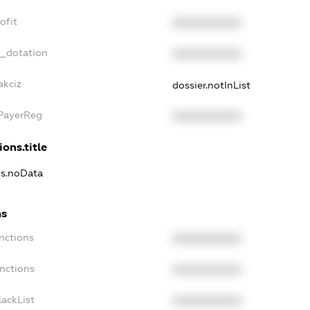
ofit
XXXXXXXXXX
t_dotation
XXXXXXXXXX
akciz
dossier.notInList
xPayerReg
XXXXXXXXXX
ions.title
ns.noData
ns
nctions
XXXXXXXXXX
anctions
XXXXXXXXXX
lackList
XXXXXXXXXX