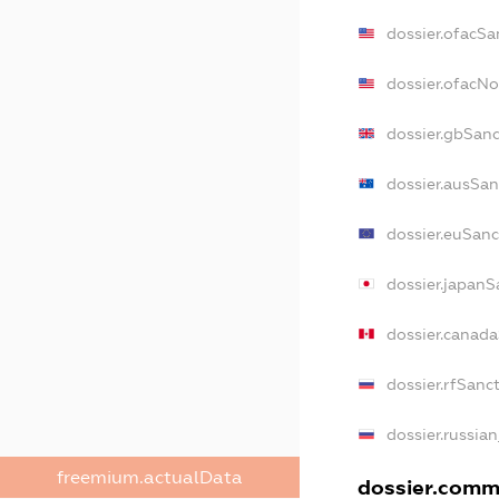
dossier.ofacSa
dossier.ofacN
dossier.gbSan
dossier.ausSan
dossier.euSanc
dossier.japanS
dossier.canad
dossier.rfSanc
dossier.russia
freemium.actualData
dossier.comme