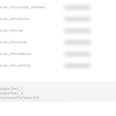
rcial_info.postal_address
XXXXXXXXXX
rcial_info.phone
XXXXXXXXXX
cial_info.fax
XXXXXXXXXX
cial_info.email
XXXXXXXXXX
cial_info.website
XXXXXXXXXX
cial_info.activity
XXXXXXXXXX
mpleText_1
ampleText_2
onymousPerSearch2
ETAILS
FREEMIUM.REGISTER