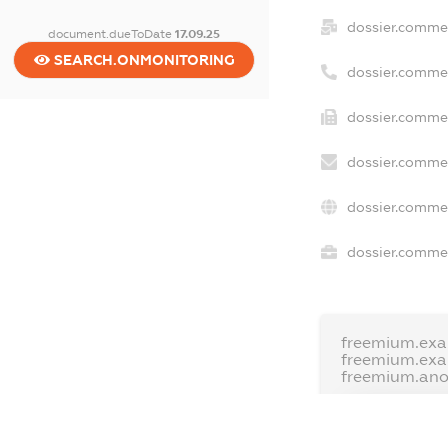
dossier.comme
document.dueToDate
17.09.25
SEARCH.ONMONITORING
dossier.comme
dossier.commer
dossier.commer
dossier.commer
dossier.commer
freemium.exa
freemium.ex
freemium.an
FREEMIUM.D