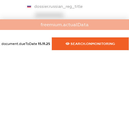
dossier.russian_reg_title
XXXXXXXXXX
freemium.actualData
dossier.commercial_info.title
dossier.commercial_info.postal_address
document.dueToDate
15.11.25
SEARCH.ONMONITORING
XXXXXXXXXX
dossier.commercial_info.phone
XXXXXXXXXX
dossier.commercial_info.fax
XXXXXXXXXX
dossier.commercial_info.email
XXXXXXXXXX
dossier.commercial_info.website
XXXXXXXXXX