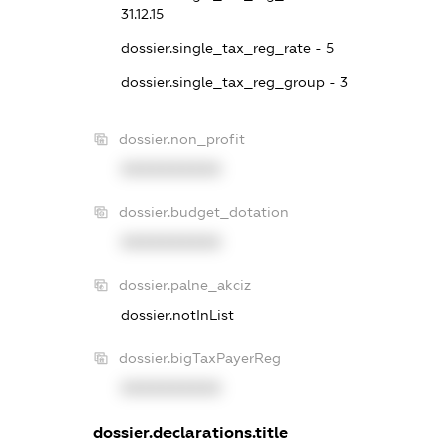
31.12.15
dossier.single_tax_reg_rate - 5
dossier.single_tax_reg_group - 3
dossier.non_profit
XXXXXXXXXX
dossier.budget_dotation
XXXXXXXXXX
dossier.palne_akciz
dossier.notInList
dossier.bigTaxPayerReg
XXXXXXXXXX
dossier.declarations.title