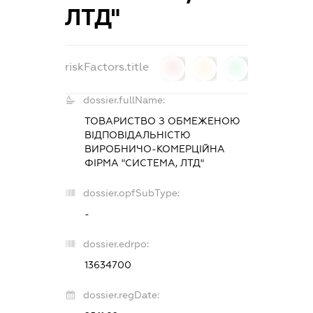
ЛТД"
riskFactors.title
0
0
0
dossier.fullName:
ТОВАРИСТВО З ОБМЕЖЕНОЮ
ВІДПОВІДАЛЬНІСТЮ
ВИРОБНИЧО-КОМЕРЦІЙНА
ФІРМА "СИСТЕМА, ЛТД"
dossier.opfSubType:
-
dossier.edrpo:
13634700
dossier.regDate: