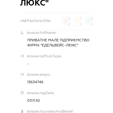
ЛЮКС"
riskFactors.title
0
0
0
dossier.fullName:
ПРИВАТНЕ МАЛЕ ПІДПРИЄМСТВО
ФІРМА "ЕДЕЛЬВЕЙС-ЛЮКС"
dossier.opfSubType:
-
dossier.edrpo:
13634746
dossier.regDate:
03.11.92
dossier.foundersAndBenef: