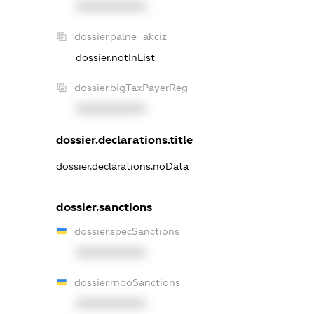
XXXXXXXXXX
dossier.palne_akciz
dossier.notInList
dossier.bigTaxPayerReg
XXXXXXXXXX
dossier.declarations.title
dossier.declarations.noData
dossier.sanctions
dossier.specSanctions
XXXXXXXXXX
dossier.rnboSanctions
XXXXXXXXXX