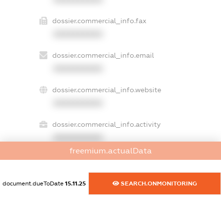
dossier.commercial_info.fax
XXXXXXXXXX
dossier.commercial_info.email
XXXXXXXXXX
dossier.commercial_info.website
XXXXXXXXXX
dossier.commercial_info.activity
XXXXXXXXXX
freemium.actualData
freemium.exampleText_1
document.dueToDate
15.11.25
SEARCH.ONMONITORING
freemium.exampleText_2
freemium.anonymousPerSearch2
FREEMIUM.DETAILS