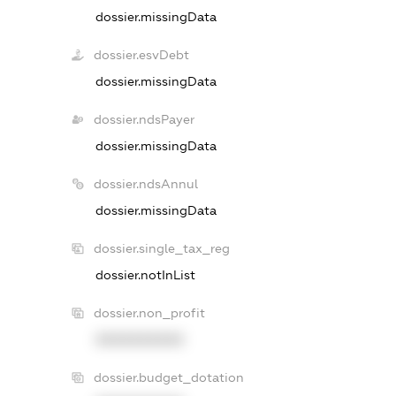
dossier.missingData
dossier.esvDebt
dossier.missingData
dossier.ndsPayer
dossier.missingData
dossier.ndsAnnul
dossier.missingData
dossier.single_tax_reg
dossier.notInList
dossier.non_profit
XXXXXXXXXX
dossier.budget_dotation