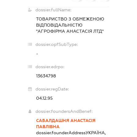
dossier.fullName:
ТОВАРИСТВО З ОБМЕЖЕНОЮ
ВІДПОВІДАЛЬНІСТЮ
"АГРОФІРМА АНАСТАСІЯ ЛТД"
dossier.opfSubType:
-
dossier.edrpo:
13634798
dossier.regDate:
04.12.95
dossier.foundersAndBenef:
САБАЛДАШНЯ АНАСТАСІЯ
ПАВЛІВНА
dossier.founderAddress
УКРАЇНА,