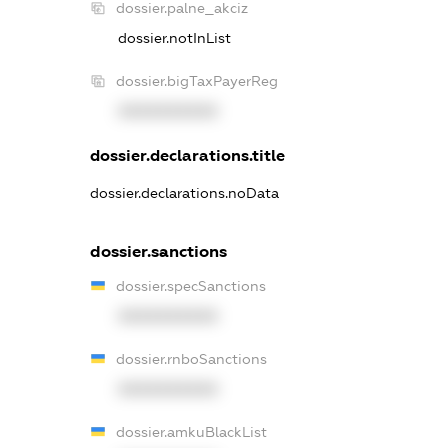
dossier.palne_akciz
dossier.notInList
dossier.bigTaxPayerReg
XXXXXXXXXX
dossier.declarations.title
dossier.declarations.noData
dossier.sanctions
dossier.specSanctions
XXXXXXXXXX
dossier.rnboSanctions
XXXXXXXXXX
dossier.amkuBlackList