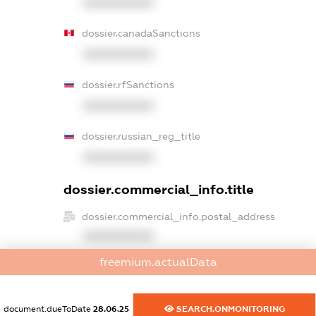
XXXXXXXXXX
dossier.canadaSanctions
XXXXXXXXXX
dossier.rfSanctions
XXXXXXXXXX
dossier.russian_reg_title
XXXXXXXXXX
dossier.commercial_info.title
dossier.commercial_info.postal_address
XXXXXXXXXX
freemium.actualData
dossier.commercial_info.phone
XXXXXXXXXX
document.dueToDate
28.06.25
SEARCH.ONMONITORING
dossier.commercial_info.fax