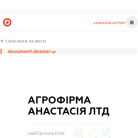
CAHEADER.GETTEST
CAHEADER.SEARCH
document.dossier
АГРОФІРМА
АНАСТАСІЯ ЛТД
riskFactors.title
0
0
0