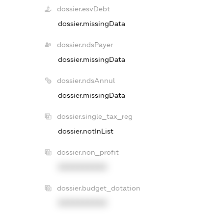
dossier.esvDebt
dossier.missingData
dossier.ndsPayer
dossier.missingData
dossier.ndsAnnul
dossier.missingData
dossier.single_tax_reg
dossier.notInList
dossier.non_profit
XXXXXXXXXX
dossier.budget_dotation
XXXXXXXXXX