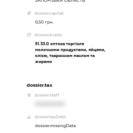
ЗАПОРІЗЬКА ОБЛАСТЬ
dossier.capital:
0,50 грн.
dossier.kveds:
51.33.0
оптова торгівля
молочними продуктами, яйцями,
олією, тваринним маслом та
жирами
dossier.tax
dossier.staff
XXXXXXXXXX
dossier.taxDebt
dossier.missingData