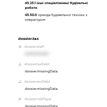
45.25.1
інші спеціалізовані будівельні
роботи
45.50.0
оренда будівельної техніки з
оператором
dossier.tax
dossier.staff
XXXXXXXXXX
dossier.taxDebt
dossier.missingData
dossier.esvDebt
dossier.missingData
dossier.ndsPayer
dossier.missingData