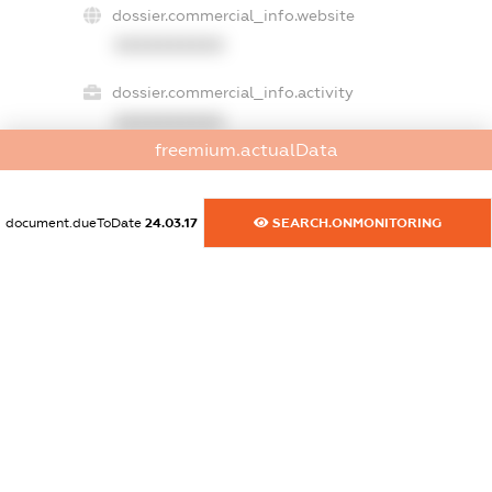
dossier.commercial_info.website
XXXXXXXXXX
dossier.commercial_info.activity
XXXXXXXXXX
freemium.actualData
freemium.exampleText_1
document.dueToDate
24.03.17
SEARCH.ONMONITORING
freemium.exampleText_2
freemium.anonymousPerSearch2
FREEMIUM.DETAILS
FREEMIUM.REGISTER