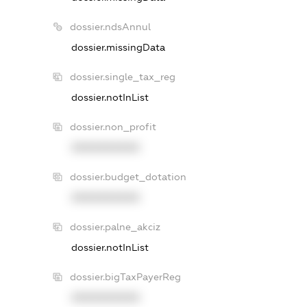
dossier.ndsAnnul
dossier.missingData
dossier.single_tax_reg
dossier.notInList
dossier.non_profit
XXXXXXXXXX
dossier.budget_dotation
XXXXXXXXXX
dossier.palne_akciz
dossier.notInList
dossier.bigTaxPayerReg
XXXXXXXXXX