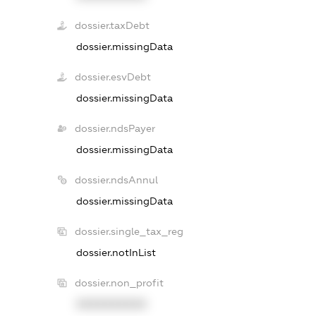
dossier.taxDebt
dossier.missingData
dossier.esvDebt
dossier.missingData
dossier.ndsPayer
dossier.missingData
dossier.ndsAnnul
dossier.missingData
dossier.single_tax_reg
dossier.notInList
dossier.non_profit
XXXXXXXXXX