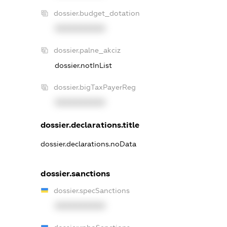
dossier.budget_dotation
XXXXXXXXXX
dossier.palne_akciz
dossier.notInList
dossier.bigTaxPayerReg
XXXXXXXXXX
dossier.declarations.title
dossier.declarations.noData
dossier.sanctions
dossier.specSanctions
XXXXXXXXXX