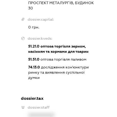
ПРОСПЕКТ МЕТАЛУРГІВ, БУДИНОК
30
dossier.capital:
0 грн.
dossier.kveds:
51.21.0
оптова торгівля зерном,
насінням та кормами для тварин
51.51.0
оптова торгівля паливом
74.13.0
дослідження кон'юнктури
ринку та виявлення суспільної
думки
dossier.tax
dossier.staff
XXXXXXXXXX