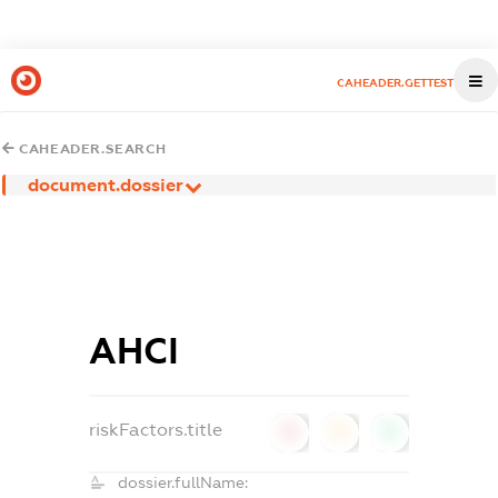
CAHEADER.GETTEST
CAHEADER.SEARCH
document.dossier
АНСІ
riskFactors.title
0
0
0
dossier.fullName: