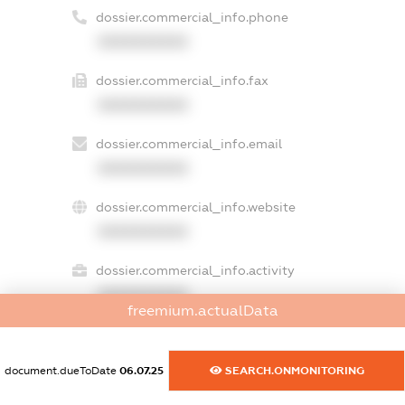
dossier.commercial_info.phone
XXXXXXXXXX
dossier.commercial_info.fax
XXXXXXXXXX
dossier.commercial_info.email
XXXXXXXXXX
dossier.commercial_info.website
XXXXXXXXXX
dossier.commercial_info.activity
XXXXXXXXXX
freemium.actualData
document.dueToDate
06.07.25
SEARCH.ONMONITORING
freemium.exampleText_1
freemium.exampleText_2