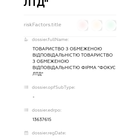
ЛТД"
riskFactors.title
0
0
0
dossier.fullName:
ТОВАРИСТВО З ОБМЕЖЕНОЮ
ВІДПОВІДАЛЬНІСТЮ ТОВАРИСТВО
З ОБМЕЖЕНОЮ
ВІДПОВІДАЛЬНІСТЮ ФІРМА "ФОКУС
ЛТД"
dossier.opfSubType:
-
dossier.edrpo:
13637615
dossier.regDate: