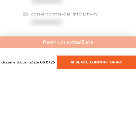
XXXXXXXXXX
dossier.commercial_info.activity
XXXXXXXXXX
freemium.actualData
freemium.exampleText_1
freemium.exampleText_2
freemium.anonymousPerSearch2
document.dueToDate
06.07.25
SEARCH.ONMONITORING
FREEMIUM.DETAILS
FREEMIUM.REGISTER