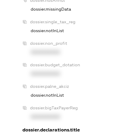
dossier.ndsAnnul
dossier.missingData
dossier.single_tax_reg
dossier.notInList
dossier.non_profit
XXXXXXXXXX
dossier.budget_dotation
XXXXXXXXXX
dossier.palne_akciz
dossier.notInList
dossier.bigTaxPayerReg
XXXXXXXXXX
dossier.declarations.title