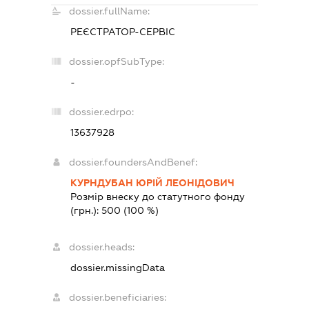
dossier.fullName:
РЕЄСТРАТОР-СЕРВІС
dossier.opfSubType:
-
dossier.edrpo:
13637928
dossier.foundersAndBenef:
КУРНДУБАН ЮРІЙ ЛЕОНІДОВИЧ
Розмір внеску до статутного фонду
(грн.):
500
(100 %)
dossier.heads:
dossier.missingData
dossier.beneficiaries: