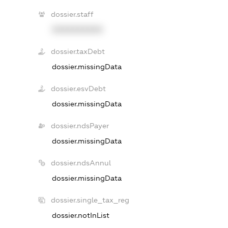
dossier.staff
XXXXXXXXXX
dossier.taxDebt
dossier.missingData
dossier.esvDebt
dossier.missingData
dossier.ndsPayer
dossier.missingData
dossier.ndsAnnul
dossier.missingData
dossier.single_tax_reg
dossier.notInList