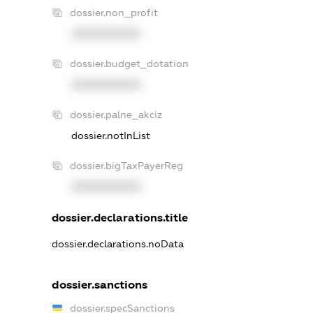
dossier.non_profit
XXXXXXXXXX
dossier.budget_dotation
XXXXXXXXXX
dossier.palne_akciz
dossier.notInList
dossier.bigTaxPayerReg
XXXXXXXXXX
dossier.declarations.title
dossier.declarations.noData
dossier.sanctions
dossier.specSanctions