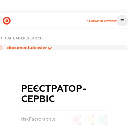
CAHEADER.GETTEST
CAHEADER.SEARCH
document.dossier
РЕЄСТРАТОР-
СЕРВІС
riskFactors.title
0
0
0