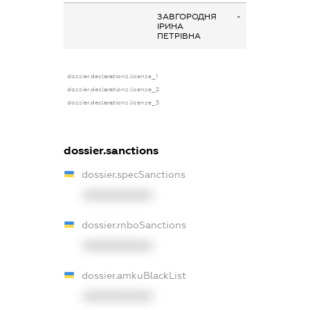
ЗАВГОРОДНЯ
-
ІРИНА
ПЕТРІВНА
dossier.declarations.license_1
dossier.declarations.license_2
dossier.declarations.license_3
dossier.sanctions
dossier.specSanctions
XXXXXXXXXX
dossier.rnboSanctions
XXXXXXXXXX
dossier.amkuBlackList
XXXXXXXXXX