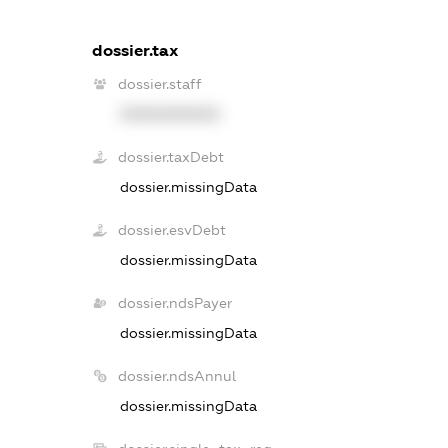
dossier.tax
dossier.staff
XXXXXXXXXX
dossier.taxDebt
dossier.missingData
dossier.esvDebt
dossier.missingData
dossier.ndsPayer
dossier.missingData
dossier.ndsAnnul
dossier.missingData