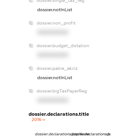
dossier.single_tax_reg
dossier.notInList
dossier.non_profit
XXXXXXXXXX
dossier.budget_dotation
XXXXXXXXXX
dossier.palne_akciz
dossier.notInList
dossier.bigTaxPayerReg
XXXXXXXXXX
dossier.declarations.title
2016
dossier.declarations.pepName
dossier.declarations.personName
dossier.declaratio