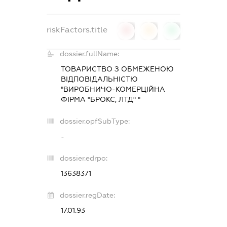
riskFactors.title
0
0
0
dossier.fullName:
ТОВАРИСТВО З ОБМЕЖЕНОЮ
ВІДПОВІДАЛЬНІСТЮ
"ВИРОБНИЧО-КОМЕРЦІЙНА
ФІРМА "БРОКС, ЛТД" "
dossier.opfSubType:
-
dossier.edrpo:
13638371
dossier.regDate:
17.01.93