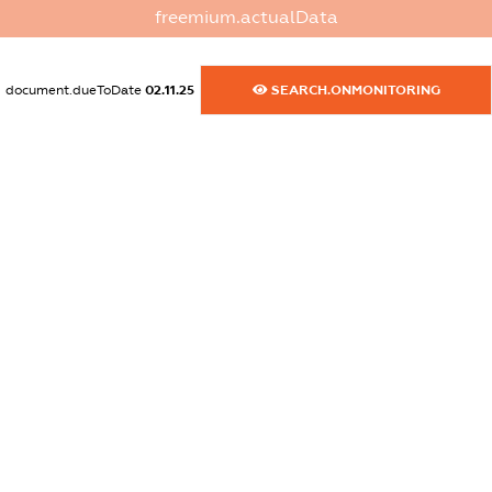
freemium.actualData
dossier.commercial_info.email
XXXXXXXXXX
document.dueToDate
02.11.25
SEARCH.ONMONITORING
dossier.commercial_info.website
XXXXXXXXXX
dossier.commercial_info.activity
XXXXXXXXXX
freemium.exampleText_1
freemium.exampleText_2
freemium.anonymousPerSearch2
FREEMIUM.DETAILS
FREEMIUM.REGISTER