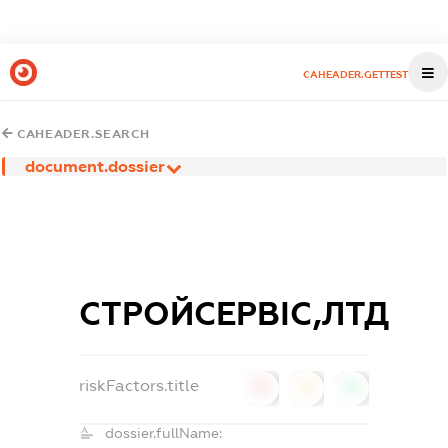
CAHEADER.GETTEST
CAHEADER.SEARCH
document.dossier
СТРОЙСЕРВІС,ЛТД
riskFactors.title
0
0
0
dossier.fullName: