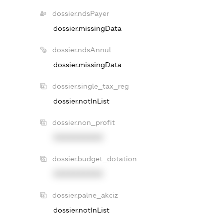
dossier.ndsPayer
dossier.missingData
dossier.ndsAnnul
dossier.missingData
dossier.single_tax_reg
dossier.notInList
dossier.non_profit
XXXXXXXXXX
dossier.budget_dotation
XXXXXXXXXX
dossier.palne_akciz
dossier.notInList