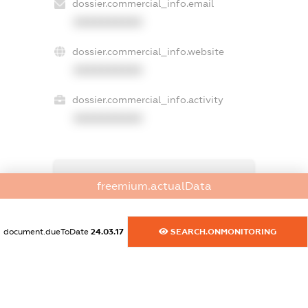
dossier.commercial_info.email
XXXXXXXXXX
dossier.commercial_info.website
XXXXXXXXXX
dossier.commercial_info.activity
XXXXXXXXXX
freemium.exampleText_1
freemium.actualData
freemium.exampleText_2
freemium.anonymousPerSearch2
FREEMIUM.DETAILS
document.dueToDate
24.03.17
SEARCH.ONMONITORING
FREEMIUM.REGISTER