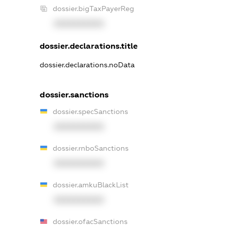
dossier.bigTaxPayerReg
XXXXXXXXXX
dossier.declarations.title
dossier.declarations.noData
dossier.sanctions
dossier.specSanctions
XXXXXXXXXX
dossier.rnboSanctions
XXXXXXXXXX
dossier.amkuBlackList
XXXXXXXXXX
dossier.ofacSanctions