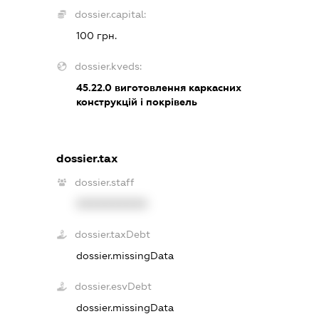
dossier.capital:
100 грн.
dossier.kveds:
45.22.0
виготовлення каркасних
конструкцій і покрівель
dossier.tax
dossier.staff
XXXXXXXXXX
dossier.taxDebt
dossier.missingData
dossier.esvDebt
dossier.missingData